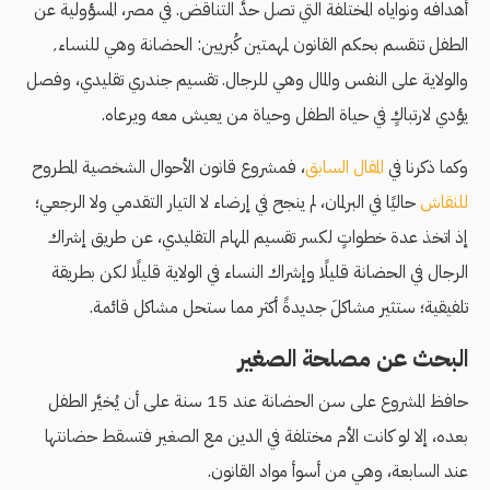
أهدافه ونواياه المختلفة التي تصل حدَّ التناقض. في مصر، المسؤولية عن
الطفل تنقسم بحكم القانون لمهمتين كُبريين: الحضانة وهي للنساء٬
والولاية على النفس والمال وهي للرجال. تقسيم جندري تقليدي، وفصل
يؤدي لارتباكٍ في حياة الطفل وحياة من يعيش معه ويرعاه.
وكما ذكرنا في
المقال السابق
، فمشروع قانون الأحوال الشخصية المطروح
للنقاش
حاليًا في البرلمان، لم ينجح في إرضاء لا التيار التقدمي ولا الرجعي؛
إذ اتخذ عدة خطواتٍ لكسر تقسيم المهام التقليدي، عن طريق إشراك
الرجال في الحضانة قليلًا وإشراك النساء في الولاية قليلًا لكن بطريقة
تلفيقية؛ ستثير مشاكلَ جديدةً أكثر مما ستحل مشاكل قائمة.
البحث عن مصلحة الصغير
حافظ المشروع على سن الحضانة عند 15 سنة على أن يُخيَّر الطفل
بعده، إلا لو كانت الأم مختلفة في الدين مع الصغير فتسقط حضانتها
عند السابعة، وهي من أسوأ مواد القانون.