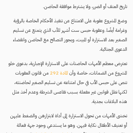
تاريخ العنف أو الضرر، ولا يشترط موافقة الحاضن.
وضع المشروع عقوبة على الامتناع عن تنفيذ الأحكام الخاصة بالرؤية
وغرامة أيضًا. وعقوبة حبس ست أشهر للأب الذي يتمنع عن تسليم
الصغير بعد الاستزارة أو المبيت، ويجوز التصالح مع الحاضن وانقضاء
الدعوى الجنائية.
تعترض معظم الأمهات الحاضنات على الاستزارة الإجبارية، بدعوى خلو
المشروع من الضمانات، خاصة وأن
المادة 292
من قانون العقوبات
تنص على حبس الأب في حال امتناعه عن تسليم الصغير لحاضنته،
لكنها تظل قوانين غير مفعلة بسبب تقاعس الشرطة وعدم أخذ مثل
هذه البلاغات بجدية.
تخشى الأمهات من تحول الاستزارة إلى أداة لابتزازهن والضغط عليهن
أو تعنيف الأطفال نكاية فيهن. وهو ما يستدعي وجود جهة فعالة