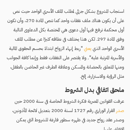
استجاب المشروع بشكل جزئي لمطلب الملف الأسري الواحد حيث نص
على أن يكون هناك ملف نفقات واحد كما تنص المادة 270، وأن تكون
أول محكمة ترفع فيها أول دعوى هي المختصة بكل الدعاوى التالية
وفق المادة 297. لكن هذا يختلف في نطاقه كثيرًا عن مطلب الملف
الأسري الواحد الذي
يعني
"ربط إنهاء الزواج ابتداءً بحسم الحقوق المالية
والأسرية المترتبة عليه"٬ ولا يقتصر على النفقات فقط وإنما كافة الجوانب
ومنها المتعلق بالحضانة والمسكن وعلاقة الطرف غير الحاضن بالطفل،
مثل الرؤية والاستزارة، إلخ.
ملحق اتفاقي بدل الشروط
عرفت القوانين المصرية فكرة الشروط الخاصة في سنة 2000 حين
صدر
القرار الوزاري رقم 1727 لسنة 2000 بتعديل لائحة المأذونين،
وصدر عقد زواج جديد في ظهره سطور فارغة للشروط التي يمكن
الاتفاق عليها.