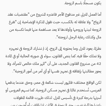
يكون مسجلًا باسم الزوجة.
أما العمل المنزلي غير مدفوع الأجر فاعتبره المشروع من "مقتضيات عقد
الزواج" ولا علاقة له بالكسب، حيث تقول المذكرة الإيضاحية إن "تفرغ
الزوجة لبيتها وزوجها وأولادها لا يعد مساهمة منها فيما تكسبه من
مال وكذلك رعاية الرجل لزوجته".
نظريًا، يعود المنزل وما يحتويه إلى الزوج، إذ لم تشارك الزوجة في تجهيزه
ولا تملك حقًا فيه. كما ينص القانون، سواء في صورته الحالية أو في المادة
42 من مشروع القانون الجديد، على أن "المهر ملك خالص للمرأة، ولا
يجوز مطالبتها بإنفاقه في تجهيز نفسها أو أي أمر من أمور الزوجية".
لكن الواقع مختلف؛ فالمهور ليست شائعة في مصر، وحتى عندما يدفعها
العريس، تُستخدم غالبًا في تجهيز مسكن الزوجية. كما تسهم العروس أو
أسرتها بدرجة كبيرة في تأسيس المنزل. لذلك ظهرت قائمة المنقولات
باعتبارها آلية تضمن حق الزوجة في الأثاث إذا طُلقت أو أُخرجت من