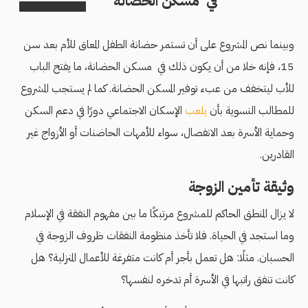
في مسكن الحضانة
وبينما نص المشروع على أن تستمر حضانة الطفل المعاق للأم بعد سن
15، فإنه خلا من أن يكون ذلك في مسكن الحضانة، ما يفتح الباب
للأب ليتخفف من عبء توفير المسكن الحضانة. كما لم يستجب المشروع
للمطالب النسوية بأن
يلعب
الإسكان الاجتماعي دورًا في دعم السكن
وحماية الأسرة بعد الانفصال، سواء للأمهات الحاضنات أو الأزواج غير
القادرين.
وثيقة تأمين الزوجة
لا يزال المنطق الحاكم للمشروع مرتبكًا ما بين مفهوم النفقة في الإسلام
وما استجد في الحياة. فلا تأخذ منظومة النفقات ظروف الزوجة في
الحسبان. مثلًا: هل تعمل بأجر أم كانت متفرغة للأعمال المنزلية؟ هل
كانت تنفق راتبها في الأسرة أم تدخره لنفسها؟