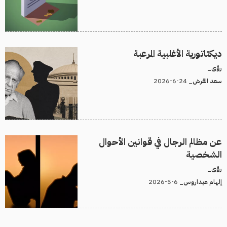
ديكتاتورية الأغلبية المرعبة
رؤى_
24-6-2026
سعد القرش_
عن مظالم الرجال في قوانين الأحوال
الشخصية
رؤى_
6-5-2026
إلهام عيداروس_