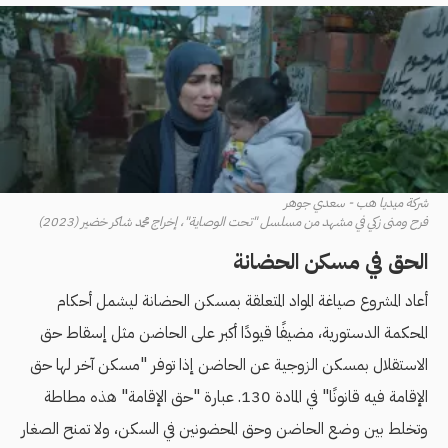
شركة ميديا هب - سعدي جوهر
فرح ومنى زكي في مشهد من مسلسل "تحت الوصاية"، إخراج محمد شاكر خضير (2023)
الحق في مسكن الحضانة
أعاد المشروع صياغة المواد المتعلقة بمسكن الحضانة ليشمل أحكام
المحكمة الدستورية، مضيفًا قيودًا أكبر على الحاضن مثل إسقاط حق
الاستقلال بمسكن الزوجية عن الحاضن إذا توفر "مسكن آخر لها حق
الإقامة فيه قانونًا" في المادة 130. عبارة "حق الإقامة" هذه مطاطة
وتخلط بين وضع الحاضن وحق المحضونين في السكن، ولا تمنح الصغار