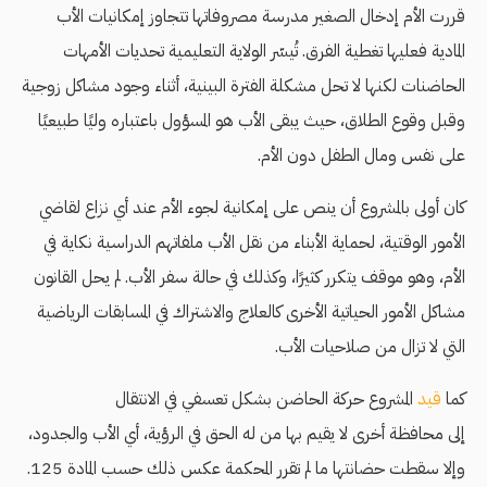
قررت الأم إدخال الصغير مدرسة مصروفاتها تتجاوز إمكانيات الأب
المادية فعليها تغطية الفرق. تُيسّر الولاية التعليمية تحديات الأمهات
الحاضنات لكنها لا تحل مشكلة الفترة البينية، أثناء وجود مشاكل زوجية
وقبل وقوع الطلاق، حيث يبقى الأب هو المسؤول باعتباره وليًا طبيعيًا
على نفس ومال الطفل دون الأم.
كان أولى بالمشروع أن ينص على إمكانية لجوء الأم عند أي نزاع لقاضي
الأمور الوقتية، لحماية الأبناء من نقل الأب ملفاتهم الدراسية نكاية في
الأم، وهو موقف يتكرر كثيرًا، وكذلك في حالة سفر الأب. لم يحل القانون
مشاكل الأمور الحياتية الأخرى كالعلاج والاشتراك في المسابقات الرياضية
التي لا تزال من صلاحيات الأب.
كما
قيد
المشروع حركة الحاضن بشكل تعسفي في الانتقال
إلى محافظة أخرى لا يقيم بها من له الحق في الرؤية، أي الأب والجدود،
وإلا سقطت حضانتها ما لم تقرر المحكمة عكس ذلك حسب المادة 125.