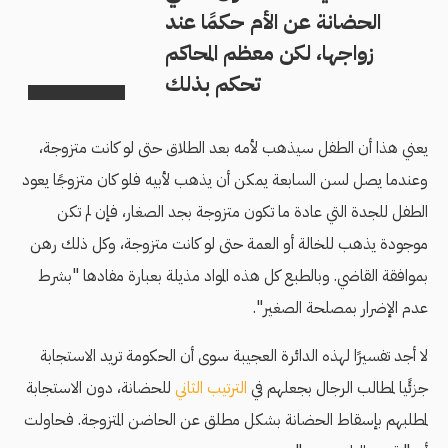
الحضانة عن الأم حكمًا عند
زواجها، لكن معظم المحاكم
تحكم بذلك
يعني هذا أن الطفل سيذهب لأمه بعد الطلاق حتى لو كانت متزوجة،
وعندما يصل لسن السابعة يمكن أن يذهب لأبيه فلو كان متزوجًا يعود
الطفل للجدة التي عادة ما تكون متزوجة بجد الصغار، فإن لم تكن
موجودة يذهب للخالة أو العمة حتى لو كانت متزوجة، وكل ذلك رهن
بموافقة القاضي. وبالطبع كل هذه المواد مذيلة بعبارة مفادها "بشرط
عدم الإضرار بمصلحة الصغير".
لا أجد تفسيرًا لهذه الدائرة العجيبة سوى أن الحكومة تريد الاستجابة
جزئًيا لمطالب الرجال بجعلهم في
الترتيب الثاني
للحضانة، دون الاستجابة
لمطلبهم بإسقاط الحضانة بشكل مطلق عن الحاضن المتزوجة. فحاولت