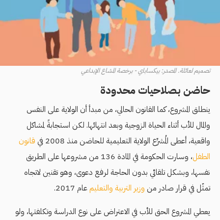
تصميم لعائلة. المصدر: بيكساباي - برخصة المشاع الإبداعي
حاضن بصلاحيات محدودة
ينطلق المشروع، كما القانون الحالي، من مبدأ أن الولاية على النفس
والمال للأب أثناء الحياة الزوجية وبعد انتهائها. لكن استجابةً لمشاكل
واقعية، أعطى المُشرِّع الولاية التعليمية للحاضن
منذ 2008 في
قانون
الطفل
، وسارت الحكومة في المادة 136 من مشروعها على الطريق
نفسها، وبشكل تلقائي بدون الحاجة لرفع دعوى، وهو تقنين لاتجاه
تمثّل في قرار صادر من
وزير التربية والتعليم
عام 2017.
يعطي المشروع الحق للأب في الاعتراض على نوع الدراسة وتكلفتها، ولو