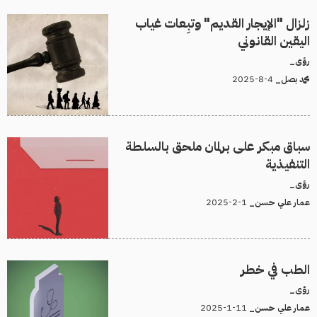
زلزال "الإيجار القديم" وتبِعات غياب
اليقين القانوني
رؤى_
4-8-2025
محمد بصل_
سباق مبكر على برلمان ملحق بالسلطة
التنفيذية
رؤى_
1-2-2025
عمار علي حسن_
الطب في خطر
رؤى_
11-1-2025
عمار علي حسن_