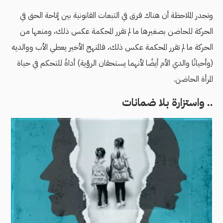
وتجدر الملاحظة أن هناك فرق في التبعات القانونية بين إتاحة الحق في
الحركة للحاضن بصغيرها ما لم تقرر المحكمة عكس ذلك، ومنعها من
الحركة ما لم تقرر المحكمة عكس ذلك، فالمنهج الأخير يعطي الأب ووالديه
(وأحيانًا والدي الأم أيضًا لأنهما يستحقان الرؤية) أداةً للتحكم في حياة
المرأة الحاضن.
.. واستزارة بلا ضمانات