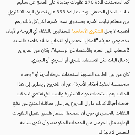
كما استحدثت المادة 170 عقوبات جديدة على الممتنع عن تسليم
بيانات الدخل الحقيقي. ونصت المادة 353 على تحقيق الربط الالكتروني
بين محاكم نيابات الأسرة وصندوق دعم الأسرة. لكن كل ذلك رغم
أهميته لا يحل
الشكوى الأساسية
للمطالبين بالنفقة، أي الزوجة والأبناء،
بخصوص معرفة "الدخل الحقيقي أو التحايل بشأنه خاصة بالنسبة
لأصحاب المهن الحرة والأنشطة غير الرسمية"، وكان من الضروري
إدخال آليات مثل الاستعلام المصرفي أو الضريبي أو التجاري.
كان من بين المطالب النسوية استحداث شرطة أسرية أو "وحدة
متخصصة لتنفيذ أحكام الأسرة"، غير أن المشروع لم يتطرق إلى هذا
الجانب رغم استحداث مواد الاستزارة والمبيت التي تقتضي تدخلات
خاصة أحيانًا. كذلك ما زال المشروع يصر على معاقبة الممتنع عن دفع
النفقات بالحبس في حين أن مصلحة الصغار تقتضي تفعيل العقوبات
الإدارية مثل الحرمان من الخدمات الحكومية، وأن تكون سابقة
للحبس لا تالية له.