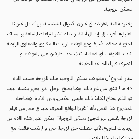
مسكن الزوجية.
ولا ترد قائمة المنقولات في قانون الأحوال الشخصية، بل تُعامل قانونيًا
باعتبارها أقرب إلى إيصال أمانة، ولذلك تنظر النزاعات المتعلقة بها محاكم
الجنح لا محاكم الأسرة. ومع الوقت، تزايدت الشكاوى والدعاوى المرتبطة
بتبديد المنقولات، أي ادعاء استيلاء أحد الطرفين على المنقولات أو
التصرف فيها بالمخالفة للحقيقة.
اعتبر المشروع أن منقولات مسكن الزوجية ملك للزوجة حسب المادة
47 ما لم يُتفق على غير ذلك. وهنا يصبح الرجل الذي يجهز بنفسه البيت
هو الذي يحتاج لكتابة ذلك وليس العكس. وتبرر المذكرة الإيضاحية
للمشروع هذا النص بأنه "تقريرًا للواقع المتعارف عليه في مصر من قيام
الزوجة بقبض المهر لتجهيز مسكن الزوجية". يمكن اعتبار هذه المادة من
إيجابيات المشروع، لأنها حفظت حق الزوجة حتى لو لم تكتب قائمة، مع
جواز كتابتها منعًا للتلاعب.