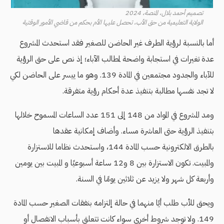
تصميم أحمد بلال، المنصة، 2024
الولاية التعليمية من حق الأب، تحصل عليها الأم بحكم من قاضي الأمور الوقتية
أما بالنسبة لرؤية الطرف غير الحاضن للصغير فقد استحدث المشروع
عدة تغيرات في استجابة واضحة لمطالب الآباء؛ إذ نص على حق الرؤية
للآباء والجدود مجتمعين في المادة 139. وهو ما ييسر على الحاضن لكي
لا تجد نفسها مطالبة بتنفيذ عدة أحكام رؤية متفرقة.
ومد المشروع في المواد من 148 إلى 151 عدد الساعات المسموح خلالها
بتنفيذ الرؤية حتى العاشرة مساء. وأضاف إمكانية عقدها
بالطرق الالكترونية حسب المادة 144، واستحدث نظاما للاستزارة
والمبيت. تكون الاستزارة بين 8 و12 ساعة أسبوعيًا و المبيت بين يومين
وأربعة كل شهر ولا يزيد عن ثلاثين يومًا في السنة.
ويحق للأب طلب أيًا منهما في حالة إلتزامه بنفقات الصغير حسب المادة
149. ولا توجد شروط أخرى سواء كانت تتعلق بأسباب الانفصال أو