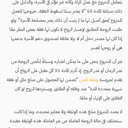
يتعامل المشروع مع عمل المرأة وكأنه غير مؤثر في الأسرة، والدليل على
ذلك صياغة المادة 50 "لا يعتبر سببًا لسقوط النفقة.. خروجها للعمل
المشروع كحق أصيل لها ما لم يثبت أن ذلك يضر بمصلحة الأسرة". ولو
طلبت الزوجة التطليق لإعسار الزوج لا تكون لها نفقة بغض النظر عمَّا
إذا كان لها مصدر دخل أم لا. ولا علاقة لصندوق دعم الأسرة بدعمها
هي أو زوجها المعسر.
غير أن المشروع ينص على ما يمكن اعتباره وسيلةً لتأمين الزوجة من
غدر الزمان أو غدر الزوج. إذ تُلزم المادة 31 كل مقبل على الزواج أن
يقدم لعروسه
وثيقة تأمين
"تضمن لها الحصول على مبلغ مالي أو نفقة
شهرية محددة المدة" عند وفاته أو الطلاق. ويستردها الزوج لو كان
الطلاق على الإبراء أو خلعًا.
لا يحدد المشروع مبلغ هذه الوثيقة ولا معايير تحديده، وما إذا كانت
ستختلف في حالة الزوجة العاملة عن غير العاملة. هذه الوثيقة مفيدة