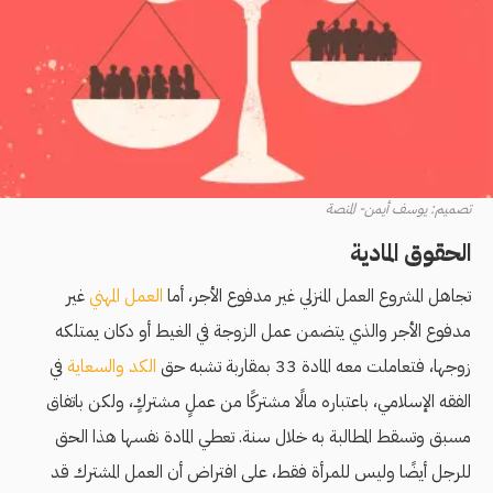
تصميم: يوسف أيمن- المنصة
الحقوق المادية
تجاهل المشروع العمل المنزلي غير مدفوع الأجر، أما
العمل المهني
غير
مدفوع الأجر والذي يتضمن عمل الزوجة في الغيط أو دكان يمتلكه
زوجها، فتعاملت معه المادة 33 بمقاربة تشبه
حق
الكد والسعاية
في
الفقه الإسلامي، باعتباره مالًا مشتركًا من عملٍ مشتركٍ، ولكن باتفاق
مسبق وتسقط المطالبة به خلال سنة. تعطي المادة نفسها هذا الحق
للرجل أيضًا وليس للمرأة فقط، على افتراض أن العمل المشترك قد