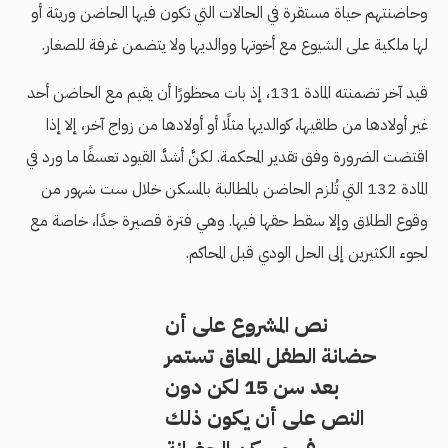
وحاضنتهم حياة مستقرة في الحالات التي تكون فيها الحاضن وريثة أو
لها ملكية على الشيوع مع أخوتها ووالديها ولا يتضمن غرفة للصغار.
قيد آخر تضمنته المادة 131، إذ بات محظورًا أن يقيم مع الحاضن أحد
غير أولادها من طلقيها، كوالديها مثلًا أو أولادها من زواج آخر، إلا إذا
اقتضت الضرورة وفق تقدير المحكمة. لكنَّ أشدَّ القيود تعسفًا ما ورد في
المادة 132 التي تُلزم الحاضن بالمطالبة بالمسكن خلال ست شهور من
وقوع الطلاق وإلا سقط حقها فيها. وهي فترة قصيرة جدًا، خاصة مع
لجوء الكثيرين إلى الحل الودي قبل المحاكم.
نص المشروع على أن
حضانة الطفل المعاق تستمر
بعد سن 15 لكن دون
النص على أن يكون ذلك