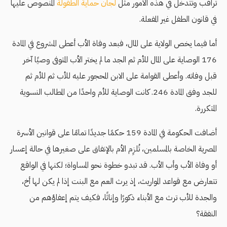
تراقب وتتدخل في هذه الأمور مثل
لجان حماية الطفولة
المنصوص عليها
في قانون الطفل غير المفعلة.
أما فيما يخص الولاية على المال، فبعد وفاة الأب أعطى المشروع في المادة
176 الوصاية على المال للأم ثم الجد ما لم يختر الأب المتوفى وصيًا آخر
قبل وفاته. وأعطى القوامة على الابن المحجور عليه للأب ثم للأم ثم
للجد وفق المادة 246. كانت الوصاية للأم واحدًا من المطالب النسوية
المتكررة.
أضافت الحكومة في المادة 159 حكمًا جديدًا تمامًا على قوانين الأسرة
المصرية الخاصة بالمسلمين، تُلزِم الأم بالإنفاق على صغيرها في حالة إعسار
أو وفاة الأب وأب الأب. قد تبدو خطوة نحو المساواة؛ لكنها في الواقع
تتعارض مع قواعد المواريث، إذ يرث العم مع البنت إذا لم يكن لها أخ،
والجدة للأب ترث مع الأبناء ذكورًا وإناثًا، فكيف يتم إعفاؤهم من
النفقة؟