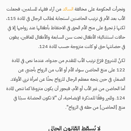
وتجرأت الحكومة على مخالفة
السائد
من آراء فقهاء المسلمين، فجعلت
الأب بعد الأم في ترتيب الحاضنين استجابة لمطالب الرجال في المادة 115،
لكنها لم تجرؤ على منح الأم الحق في الاحتفاظ بأطفالها عند زواجها إلا في
حالات استثنائية؛ الأطفال تحت سن السابعة والأطفال المعاقين، يبقون
في حضانتها حتى لو كانت متزوجة حسب المادة 124.
لكنَّ المشروع فرّغ ترتيب الأب المتقدم من جدواه، عندما نص في المادة
122 على منع الحاضن سواء الأم أو الأب من الزواج بأجنبي عن
الصغار، في حين يتجه معظم الرجال للزواج بحثًا عن امرأة تربي الأولاد.
أما الحاضن من غير الأب أو الأم، فيجوز أن يكون متزوجًا كما تنص المادة
124. والمبرر وفقًا للمذكرة الإيضاحية، أن "لا تكون الحضانة سببًا في
منع [الحاضن] من حقه في الزواج".
لا يُسقط القانون الحالي