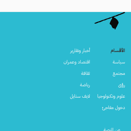
الأقسام
أخبار وتقارير
سياسة
اقتصاد وعمران
مجتمع
ثقافة
رؤى
رياضة
علوم وتكنولوجيا
لايف ستايل
دخول مفاجئ
Footer
عن المنصة