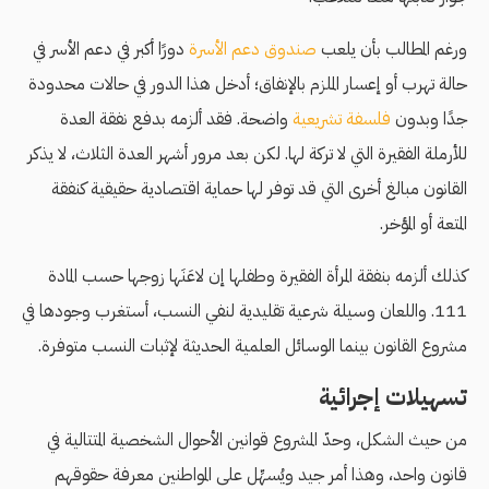
ورغم المطالب بأن يلعب
صندوق دعم الأسرة
دورًا أكبر في دعم الأسر في
حالة تهرب أو إعسار الملزم بالإنفاق؛ أدخل هذا الدور في حالات محدودة
جدًا وبدون
فلسفة تشريعية
واضحة. فقد ألزمه بدفع نفقة العدة
للأرملة الفقيرة التي لا تركة لها. لكن بعد مرور أشهر العدة الثلاث، لا يذكر
القانون مبالغ أخرى التي قد توفر لها حماية اقتصادية حقيقية كنفقة
المتعة أو المؤخر.
كذلك ألزمه بنفقة المرأة الفقيرة وطفلها إن لاعَنَها زوجها حسب المادة
111. واللعان وسيلة شرعية تقليدية لنفي النسب، أستغرب وجودها في
مشروع القانون بينما الوسائل العلمية الحديثة لإثبات النسب متوفرة.
تسهيلات إجرائية
من حيث الشكل، وحدّ المشروع قوانين الأحوال الشخصية المتتالية في
قانون واحد، وهذا أمر جيد ويُسهِّل على المواطنين معرفة حقوقهم