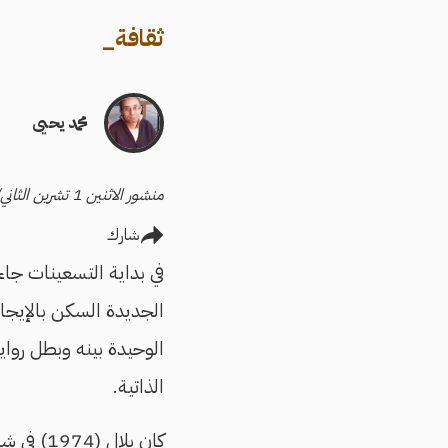
ثقافة
_
محمد يحيى
منشور الاثنين 1 تشرين الثاني/نوفمبر 2021
شارك
في بداية التسعينات جاء
الجديدة السكن بالإيجار
الوحيدة بينه وبطل روا
الذاتية.
كان بلال