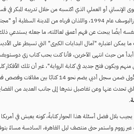
لمستوى الإنساني أو العملي الذي اكتسبه من خلال تدريبه المبكر في
داخل أروقة مؤسسة روزاليوسف عام 1994، واللذان قرباه من المدينة ال
سه أيضًا يبحث عن فهم أعمق لعائلته، ما جعله يستدعي ذلك كله ف
ا يمكن اعتباره "آمال البدايات الكبرى" التي تسيطر على الأديب
ي أبدأ من حيث انتهى الآخرين، فأنا كنت بحب كتاب زي دوستوي
نهم ويكون فتح جديد في كتابة الرواية"، غير أن تلك الأفكار كله
روايته الجديدة، وهي الأولى ضمن سجل أدبي يضم نحو 14 ك
التي تحدث عنها وعن تفاصيل نشرها إلى جانب العديد من القضايا
ة
.
اه عبر زووم واستمر حتى منتصف ليل القاهرة، السادسة مساءً بتوق