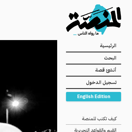
Main
الرئيسية
navigation
البحث
أنشئ قصة
تسجيل الدخول
English Edition
Secondary
كيف تكتب للمنصة
Navigation
القيم والقواعد التحريرية