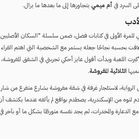
ى السرد في
أم ميمي
يتجاوزها إلى ما بعدها ما يزال.
لأدب
مرة الأولى في كتابات فضل، ضمن سلسلة "السكان الأصليين لمص
2005، ولاقت بحسبه نجاحًا جعله يستمر مع الشخصية التي اهتم القرا
 2005 إلى 2020 "كبرت اللعبة وبدأت أقول عايز أحكي تجربتي في الشقق المفر
سميها
الثلاثية المفروشة
.
لرواية، لاستئجار غرفة في شقة مفروشة بشارع متفرع من شارع 
دم لتوه من الإسكندرية، يصطدم بواقع لم يألفه عندما يكتشف أن ا
مع الدعارة والمخدرات، ثم يجد نفسه متورطًا بشكل ما أو بآخر في