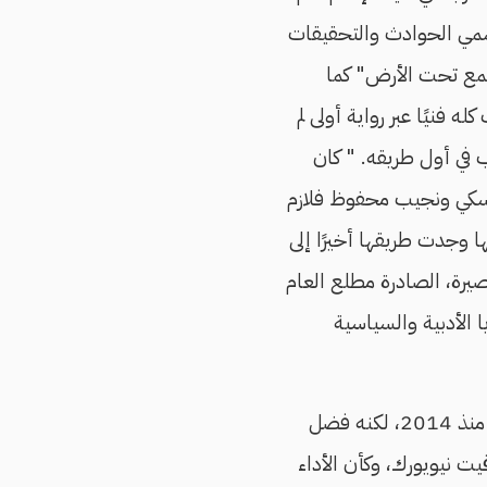
 قسمي الحوادث والتحقيقات
سفلية أو "مجتمع تحت الأرض" كما
نيًا عبر رواية أولى لم
 في أول طريقه. " كان
فسكي ونجيب محفوظ فلازم
ا وجدت طريقها أخيرًا إلى
تابًا بين مقالات وقصص قصيرة، الصادرة مطلع العام
 الأدبية والسياسية
كان مقررًا في البداية، أن يجيب بلال فضل أسئلة هذا الحوار كتابةً، كونه يعيش في أمريكا منذ 2014، لكنه فضل
يت نيويورك، وكأن الأداء