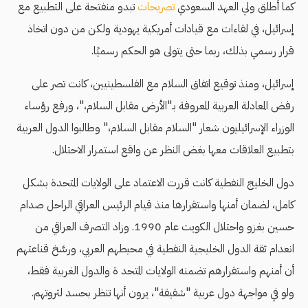
كما أطلق ولي العهد السعودي
تصريحات
تبدو منفتحة على التطبيع مع
إسرائيل، في لقاءات مع قيادات أمريكية يهودية ولكن من دون اتخاذ
قرار رسمي بذلك، ربما حتى يتولى هو الحكم رسميًا.
إسرائيل، ومنذ توقيع اتفاق السلام مع الفلسطينيين، كانت تصر على
رفض المعادلة العربية المعروفة بـ"الأرض مقابل السلام،"، ورفع رؤساء
الوزراء الإسرائيليون شعار "السلام مقابل السلام،" وطالبوا الدول العربية
بتطبيع العلاقات معها بغض النظر عن واقع استمرار الاحتلال.
دول الخليج النفطية كانت قررت الاعتماد على الولايات المتحدة بشكل
كامل، لضمان أمنها واستقرارها منذ قيام الرئيس العراقي الراحل صدام
حسين بغزو واحتلال الكويت عام 1990. وزاد التصرف العراقي من
انعدام ثقة الدول الخليجية النفطية في محيطهم العربي، ورسَّخ قناعتهم
أن أمنهم واستقرارهم تضمنه الولايات المتحد ة والدول الغربية فقط،
ولو في مواجهة دول عربية "شقيقة"، يرون أنها تنظر بحسد لثروتهم.