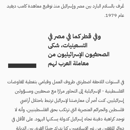
عُرف بالسلام البارد بين مصر وإسرائيل منذ توقيع معاهدة كامب ديفيد
عام 1979.
وفي قطر كما في مصر في
التسعينيات، شكى
الصحفيون الإسرائيليون من
معاملة العرب لهم
في السنوات اللاحقة اضطرتني ظروف العمل وقيامي بتغطية المفاوضات
الفلسطينية - الإسرائيلية إلى التحاور مرارًا مع صحفيين ومسؤولين
إسرائيليين. كنت أصر أن معارضتنا لإسرائيل ترتبط باحتلال أراضي
فلسطين والجرائم العنصرية التي ترتكب بحق الفلسطينيين، وأنه لا
توجد كراهية دفينة تجاه إسرائيل كدولة يسكنها اليهود. على الأقل في
دوائر المثقفين من غير الإسلاميين، كنا ندرك جيدًا الفرق بين الديانة