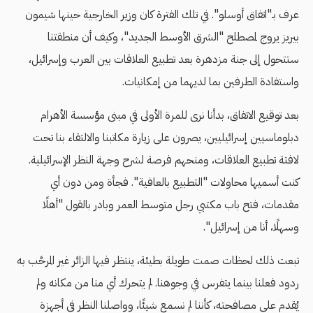
عرف بـ"اتفاق أوسلو". في تلك الفترة كان وزير الخارجية حينها شيمون
بيريز يروج لمصطلح "الشرق الأوسط الجديد"، وكيف أن منطقتنا
ستتحول إلى جنة مزدهرة بعد تطبيع العلاقات بين العرب وإسرائيل،
واستفادة الطرفين بما لديهما من إمكانيات.
بعد توقيع الاتفاق، بدأنا نرى للمرة الأولى في مبنى مؤسسة الأهرام
دبلوماسيين إسرائيليين، يصرون على زيارة مكاتبنا والالتقاء بنا تحت
لافتة تطبيع العلاقات، ومنحهم فرصة لشرح وجهة النظر الإسرائيلية.
كنت أسميها محاولات "التطبيع بالعافية". فجأة ومن دون أي
مقدمات، فتح باب مكتبي رجل متوسط العمر وبادر بالقول "أهلًا
وسهلًا، أنا من إسرائيل".
تبعت ذلك لحظات صمت طويلة بطيئة، ينتظر فيها الزائر غير المرحَّب به
ردود فعلنا بينما يتفرس في وجوهنا. لم يتحرك أي منا من مكانه ولم
يُقدم على مصافحته، كأننا لم نسمع شيئًا، وواصلنا النظر في أجهزة