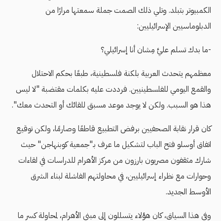
الكمبيوتر بتبلد. وتلي ذلك الصمت جملة سمعتها مرارًا من
الدبلوماسيين الإسرائيليين:
-ما بدك تسلم عليَّ مِشان أنا إسرائيلي؟
معظمهم يتحدث العربية بلكنة فلسطينية، طبعًا بحكم الاحتلال
والقمع اليومي للفلسطينيين. فرددت عليه بكلمات مقتضبة "لا ليس
هذا هو السبب. ولكن لا يوجد موعد مسبق للقائك أو التحدث معك".
كان قرار نقابة الصحفيين برفض التطبيع قاطعًا وصارمًا، ولكن توقيع
اتفاق أوسلو فتح الباب لتشكيل ما عرف بـ"جمعية كوبنهاجن" حيث
شارك مثقفون مصريون بارزون من مركز الأهرام للدراسات في لقاءات
وحوارات مع نظراء إسرائيليين، في محاولتهم الفاشلة لبناء الشرق
الأوسط الجديد.
وفي هذا السياق، كان هؤلاء يتسللون إلى مبنى الأهرام، لمحاولة كسر ما