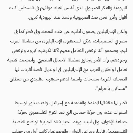
اليهودية والفكر الصهيوني الذي أسَّس لقيام دولتهم في فلسطين. كنت
أقول وأكرر: نحن ضد الصهيونية ولسنا ضد اليهودية كدين.
ولكن الإسرائيليين يصمون آذانهم عن هذه الحجة. وفي قطر كما في
مصر في التسعينيات، شكى الصحفيون الإسرائيليون من معاملة العرب
لهم، وصمموا أننا نرفض التعامل معهم لأننا نكرههم كيهود ونرفض
وجودهم، وأن الأمر يتجاوز معضلة الاحتلال العنصري. وأصبحت قضية
تعامل المواطنين العرب مع الإسرائيليين في المونديال قصة أفردت لها
الصحف الغربية مساحات واسعة لدعم حليفهم التقليدي من منطلق
"مساكين يا حرام".
قطر لها علاقاتها الممتدة والقديمة مع إسرائيل، ولعبت دور الوسيط
لسنوات عدة، بين حركة حماس التي تعد الفرع الفلسطيني لحركة
جماعة الإخوان، وتل أبيب. ورغم انحياز قناة الجزيرة الواضح للقضية
الفلسطينية، فإنها، وبداعي التوازن والموضوعية، كانت أول من جعلت