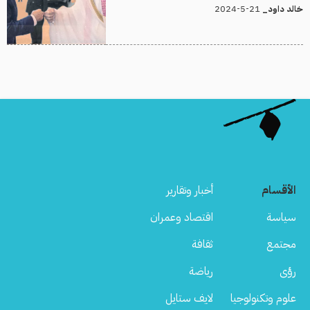
21-5-2024
خالد داود_
الأقسام
أخبار وتقارير
سياسة
اقتصاد وعمران
مجتمع
ثقافة
رؤى
رياضة
علوم وتكنولوجيا
لايف ستايل