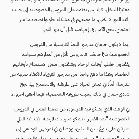
معتبرًا للدخل، فالمدرس يعتمد على الدروس الخصوصية إلى جانب
راتبه الذي لا يكفي، ما وضعهم في مشكلة حاولوا تصعيدها عبر
احتجاج، نجح الأمن في إجهاضه قبل أن يرى النور.
ربما لا يكون حرمان مدرسي اللغة الفرنسية من الدروس
الخصوصية شرًّا خالصًا، فالدروس تأكل من أعمارهم سنوات،
يفقدون خلالها أوقات الراحة، ويفتقدون معنى الاستمتاع بأوقاتهم
الخاصة، وهذا ما دفع واحدًا من مدرسي الفيزياء للاكتفاء بمرتبه من
المدرسة، أملًا في عيش الحياة على طريقته والاستمتاع بها. نجح
شادي جمال في ذلك بسبب ظروفه الشخصية، فيما أخفق آخرون.
في الوقت الذي يشكو فيه المدرسون من ضغط العمل في الدروس
الخصوصية "بعد الضهر"، تشكو مدرسات المرحلة الابتدائية اللاتي
شارفن على بلوغ سن الستين، ووصلن في تدرجهن الوظيفي إلى
درجة "معلم خبير" من ثقل جدول حصصهن، بما يخالف القانون،