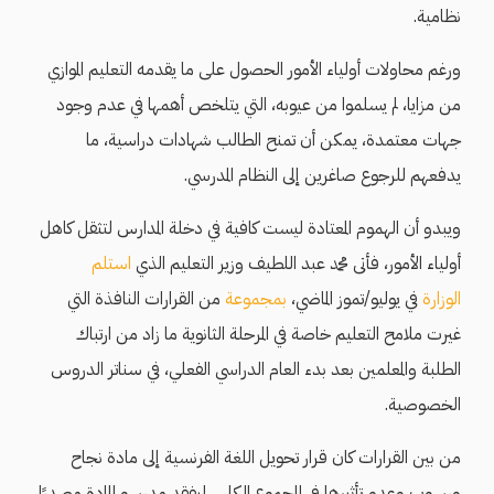
نظامية.
ورغم محاولات أولياء الأمور الحصول على ما يقدمه التعليم الموازي
من مزايا، لم يسلموا من عيوبه، التي يتلخص أهمها في عدم وجود
جهات معتمدة، يمكن أن تمنح الطالب شهادات دراسية، ما
يدفعهم للرجوع صاغرين إلى النظام المدرسي.
ويبدو أن الهموم المعتادة ليست كافية في دخلة المدارس لتثقل كاهل
أولياء الأمور، فأتى محمد عبد اللطيف وزير التعليم الذي
استلم
الوزارة
في يوليو/تموز الماضي،
بمجموعة
من القرارات النافذة التي
غيرت ملامح التعليم خاصة في المرحلة الثانوية ما زاد من ارتباك
الطلبة والمعلمين بعد بدء العام الدراسي الفعلي، في سناتر الدروس
الخصوصية.
من بين القرارات كان قرار تحويل اللغة الفرنسية إلى مادة نجاح
ورسوب وعدم تأثيرها في المجموع الكلي، ليفقد مدرسو المادة مصدرًا