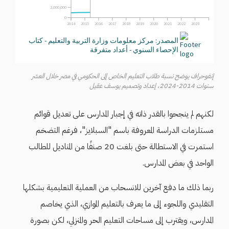
إنفوحراف يوضح نسبة طلاب التعليم الخاص إلى الحكومي في مصر خلال العشر
سنوات 2014-2024، إعداد وتصميم يوسف عقيل
لكنهم لم ينجحوا بالقدر ذاته في إجبار المدارس على تعديل قوائم
مستلزمات الدراسة المعروفة باسم "السبلايز"، فرغم التضخم
استمرت في الاستطالة حتى بلغت 20 صنفًا من المناديل للطالب
الواحد في بعض المدارس.
ربما ذلك ما دفع آخرين للانسحاب من العملية التعليمية بشكلها
التقليدي واللجوء إلى ما يعرف بالتعليم الموازي، الذي يخاصم
المدارس، ويقترب إلى مساحات التعليم الحر والمنزلي، لكن بصورة