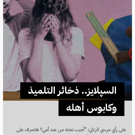
السپلايز.. ذخائر التلميذ
وكابوس أهله
على رأي مرسي الزناتي؛ "أجيب تختة من عند أمي؟ هاصرف على