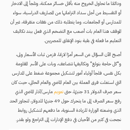
ودائمًا ما تحاول الخروج منه بأقل خسائر ممكنة، وتلجأ إلى الادخار
أو التقسيط من أجل سداد التزاماتها من المصاريف الدراسية، سواء
للمدارس أو الجامعات، وما يتطلبه ذلك من نفقات متفرقة، غير أن
الموقف هذا العام بات أصعب مع التضخم الذي فعل ببند تكاليف
التعليم ما فعله في بقية بنود الإنفاق للمصريين.
أصبح الآن السؤال عن السعر أمرًا لازمًا، فزمن ثبات الأسعار ولى،
و"كل حاجة بتولع" وتكاليفها تتضاعف، وبات على الأسر المقاومة
بكل نفس، فلجأ أولياء أمور لتشكيل مجموعة ضغط على المدارس
التي استغلت فرق العملة بين العام الماضي والعام الحالي، حيث كان
سعر صرف الدولار 31 جنيهًا، حتى
تعويم
مارس/آذار الماضي الذي
رفع سعر الصرف إلى ما يتحرك حول 49 جنيهًا للدولار، لتجاوز الحد
الذي وضعته الوزارة للزيادة السنوية، ما دفعهم لتشكيل روابط
نجحت في كثير من الأحيان في دفع الإدارات إلى التراجع ولو بقدر.