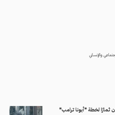
ماعي والإنساني
ون ثمارًا لخطة "أبونا ترامب"