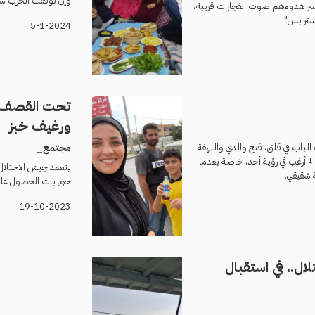
وإن توقفت الحرب سيك
يكسر هدوءهم صوت انفجارات قريبة،
ستر بس".
5-1-2024
تحت القصف..
ورغيف خبز
لباب في قلق، فتح والدي واللهفة
مجتمع_
، لم أرغب في رؤية أحد، خاصة بعدما
يتعمد جيش الاحتلال اس
 شقيقي.
حتى بات الحصول على 
19-10-2023
لال.. في استقبال