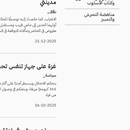
مدينتي
وكتاب الأسلوب
رؤى_
مناهضة التحرش
والتمييز
الاغتراب، كما خلصتُ إليه توصيفًا للحال
أولهما الحنين إلى ماضٍ قريب ومستقبل مت
مفروض في الحاضر ومآلاته المتوقعة في الم
21-12-2025
غزة على جهاز تنفس تحت
سياسة_
يتحكم الاحتلال ويسيطر أمنيًا على أكث
365 كيومترًا مربعًا، ويتحكم في وصول 
من غزة.
16-10-2025