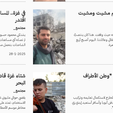
 ثم مشيت ومشيت
في غزة.. المس
اقتدر
مجتمع_
مه حيث وقفت. هنا كان ينتصبُّ
ائي وعائلتنا. اليوم أصبح أربع
لم تصله أي مساعدات
رة.
الشاحنات بتحمل مسا
28-1-2025
ة "وطن الأطراف
شتاء غزة قادم
البحر
مجتمع_
للخارج لاستكمال تعليمه وتركيب
يقضي حوالي مليوني غ
أبويا وأسافر أستعيد إيدي زي
الاستخدام، تمتد على
.
مخاطر موسم الأمطار