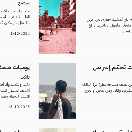
مجتمع_
منذ بداية حرب الإباد
الفلسطينية لمعاناة مض
ة التي أعيشها، حصرني بين أمرين
والتنقل من مكان لآخ
خيَّل مأمول، وثانيهما واقعٌ
ستقبل.
1-12-2025
 تحكم إسرائيل
يوميات صحفي 
رؤى_
ر من نصف مساحة قطاع غزة البالغة
بكينا وبكيت وأنا أقف
الكهرباء والماء، ومن يدخل أو يخرج
أشاهد السيول البشري
المتلهفة للحظة وطء 
13-10-2025