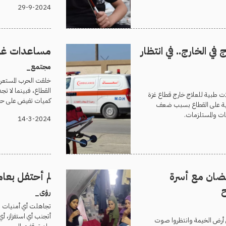
29-9-2024
في الخارج.. في انتظار
مساعدات غزة 
مجتمع_
خلقت الحرب المستعرة 
القطاع، فبينما لا ت
ات طبية للعلاج خارج قطاع غزة
كميات تفيض على حا
يلية على القطاع بسبب ضعف
ات والمستلزمات.
14-3-2024
مضان مع أسرة
لم أحتفل بعا
ح
رؤى_
تجاهلت أي أمنيات ب
 أرض الخيمة وانتظروا صوت