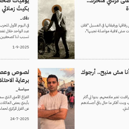
لى كرسي متحرك..
يوميات صحفي 
ة
بكيتُ زملائي
رؤى_
 رفاقها ورفيقاتها في الغسيل "فلان
في اليوم الأول للحر
ت مش لاقية مواصلة تجيبها"،
عبد الواحد خلال تغطي
تسبب لنا كصحفيين بص
1-9-2025
نا مش منيح.. أرجوك
لصوص وعصابا
برعاية الاحتلا
سياسة_
اقبت تغير ملامحهم. بدوا لي أكثر
الفراغ الأمني الذي سع
، وبت أفكر ما حال باقي أجسادهم
بأيدي بعض العائلات و
دتي.
عن القرار المركزي لحما
24-7-2025