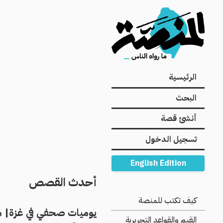
Main
الرئيسية
navigation
البحث
أنشئ قصة
تسجيل الدخول
English Edition
أحدث القصص
Secondary
كيف تكتب للمنصة
يوميات صحفي في غزة| معا
Navigation
القيم والقواعد التحريرية