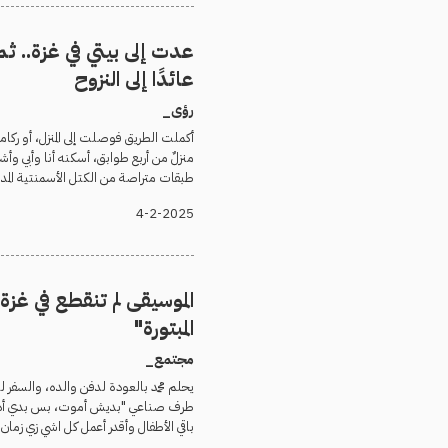
عدت إلى بيتي في غزة..
عائدًا إلى النزوح
رؤى_
أكملت الطريق فوصلت إلى المنزل، أو ركا
منزلٌ من أربع طوابق، أسكنه أنا وأبي وأشق
طبقات متراصة من الكتل الأسمنتية المدم
4-2-2025
الموسيقى لم تنقطع في غز
المبتورة"
مجتمع_
يحلم محمد بالعودة لدفن والده، والسفر 
طرف صناعي "بديش أموت، بس بدي أدفن 
باقي الأطفال وأقدر أعمل كل اشي زي زمان"