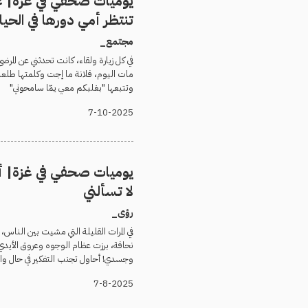
يوميات صحفي في غزة| ع
تنتظر أمي دورها في الحيا
مجتمع_
في كل زيارة ولقاء، كانت تحدثني عن المرضى
مات اليوم، فلانة ما إجت وكلمتها طلع
وتتبعها "بغلبكم معي يمّا سامحوني"
7-10-2025
يوميات صحفي في غزة| أ
لا تسألني
رؤى_
في المرات القليلة التي مشيت بين الناس، ر
نحافة، برزت عظام الوجوه وعروق الأيدي
وجسدي! أحاول تجنب التفكير في حال وال
7-8-2025