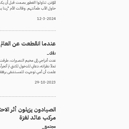
المؤذن. تناولوا الفطور بصمت قبل أن 
حاول الأب طمأنتهم. وقالت الأم "ربنا ي
12-3-2024
عندما انقطعت عن العالم
رؤى_
عدت أدراجي إلى مخيم النصيرات، طرقت ا
تملأ نظراته، دعاني للدخول لكنني لم أتجرأ
علمت أن أمي توجهت للمستشفى برفقة
29-10-2023
الصيادون يزيلون أثر الاحت
مركب عائد لغزة
مجتمع_