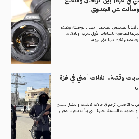
في غزة| بين الريحان والنعنع
 وسألت عن الجدوى
ب، فقدنا الصديقين الصحفيين نضال الوحيدي وهيثم
تهما الصحفية للساعات الأولى لحرب الإبادة، ما
دمة لم نخرج منها حتى اليوم.
ت وقتلة.. انفلات أمني في غزة
ل
ى له الاحتلال، تُرجم في حالات الانفلات وانتشار السلاح
المجموعات المسلحة المحلية، التي بدأت تتحرك بمعزل
س.