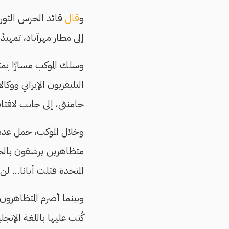
و
قال
إلى مطار مهرآباد، تمهيد
وسلك الموكب مسارًا يمت
التليفزيون الإيراني ووكا
خامنئي، إلى جانب لافت
وخلال الموكب، حمل عدد 
متظاهرين يرشقون بالحجا
المتحدة قتلت أبانا... ل
وبينما أضرم المتظاهرون 
كُتب عليها باللغة الإنج