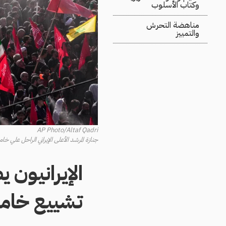
وكتاب الأسلوب
مناهضة التحرش
والتمييز
AP Photo/Altaf Qadri
جنازة المرشد الأعلى الإيراني الراحل علي خامنئي وأف
الإيرانيون ي
تشييع خامن