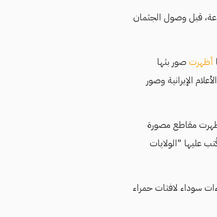
لثوري في طهران، حسن زاده، إن الموكب يستغرق ما بين 10 و12 ساعة، قبل وصول الجثمان
ا
أظهرت
صور بثها
أعلام الإيرانية وصور
 أظهرت مقاطع مصورة
ب عليها "الولايات
اءات سوداء لافتات حمراء