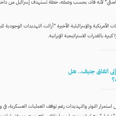
نئي" لأنه قاد، بحسب وصفه، خطة تستهدف إسرائيل من داخل إي
لأمريكية والإسرائيلية الأخيرة "أزالت التهديدات الوجودية المب
كبيرة بالقدرات الاستراتيجية الإيرانية.
لى اتفاق جنيف.. هل
؟
تمرار التوتر والتهديدات رغم توقف العمليات العسكرية، في 
اق "شامل" مع إيران يمنعها من امتلاك سلاح نووي ويحقق لواشنط