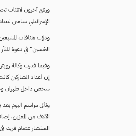
ورفع آخرون لافتات تحم
الإسرائيلي بنيامين نتني
ودوّت هتافات المشيعين ب
الحُسين" في دعوة للثأر 
وفيما قدرت وكالة رويترز
إن أعداد المشاركين كانت 
شخص داخل طهران وحدها الت
وتأتي مراسم اليوم بعد 
الآلاف من المعزين، إض
المستشار عصام فريد، في 