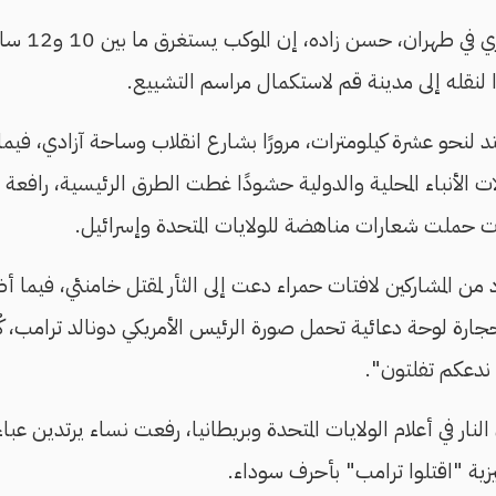
قائد الحرس ا
ًا لنقله إلى مدينة قم لاستكمال مراسم التشييع.
د لنحو عشرة كيلومترات، مرورًا بشارع انقلاب وساحة آزادي، فيم
لات الأنباء المحلية والدولية حشودًا غطت الطرق الرئيسية، رافعة ال
ات حملت شعارات مناهضة للولايات المتحدة وإسرائيل.
من المشاركين لافتات حمراء دعت إلى الثأر لمقتل خامنئي، فيما
رة لوحة دعائية تحمل صورة الرئيس الأمريكي دونالد ترامب، كُت
ن ندعكم تفلتون".
النار في أعلام الولايات المتحدة وبريطانيا، رفعت نساء يرتدين عب
ليزية "اقتلوا ترامب" بأحرف سوداء.