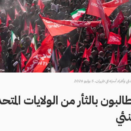
راد أسرته في طهران، 5 يوليو 2026
طالبون بالثأر من الولايات المت
ئي