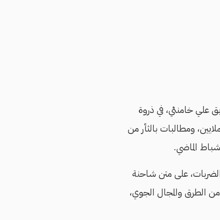
بق علي خامنئي، في ذروة
يين، ومطالبات بالثأر من
/شباط الماضي.
 الضربات، على متن شاحنة
ن الطرق والمجال الجوي،