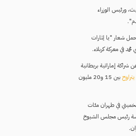
، ورئيس الوزراء
م".
مل شعار "يا لِثارات
مد في معركة كربلاء.
 شراكة إماراتية بريطانية
يتراوح
بين 15 و20 مليون
لخميني في طهران مئات
ئاسة رئيس مجلس الشيوخ
ان.