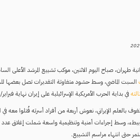
نية طهران، صباح اليوم الاثنين، موكب تشييع المرشد الأعلى السا
السبت الماضي، وسط حشود متفاوتة التقديرات تصل بعضها للملا
الته
في بداية الحرب الأمريكية الإسرائيلية على إيران نهاية فبراير
فوف بالعلم الإيراني، نعوش أربعة من أفراد أسرته قُتلوا معه في
بطء، وسط إجراءات أمنية وتنظيمية واسعة شملت إغلاق عدد م
مر حتى انتهاء مراسم التشييع.