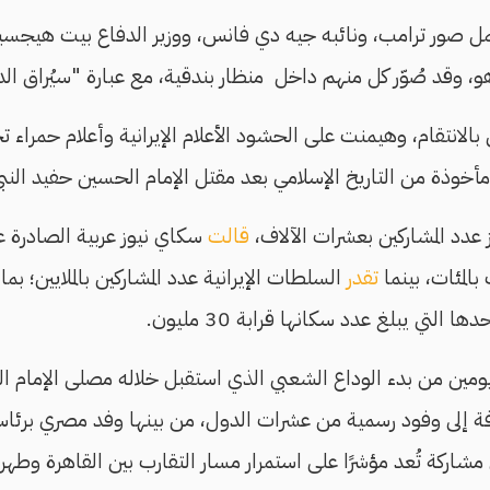
ل صور ترامب، ونائبه جيه دي فانس، ووزير الدفاع بيت هيجسيث
اهو، وقد صُوّر كل منهم داخل منظار بندقية، مع عبارة "سيُراق الد
الانتقام، وهيمنت على الحشود الأعلام الإيرانية وأعلام حمراء تح
مأخوذة من التاريخ الإسلامي بعد مقتل الإمام الحسين حفيد النبي مح
 عدد المشاركين بعشرات الآلاف،
قالت
سكاي نيوز عربية الصادرة عن
بالمئات، بينما
تقدر
السلطات الإيرانية عدد المشاركين بالملايين؛ بما
ي يبلغ عدد سكانها قرابة 30 مليون.
يومين من بدء الوداع الشعبي الذي استقبل خلاله مصلى الإمام ا
افة إلى وفود رسمية من عشرات الدول، من بينها وفد مصري بر
مشاركة تُعد مؤشرًا على استمرار مسار التقارب بين القاهرة وطهر