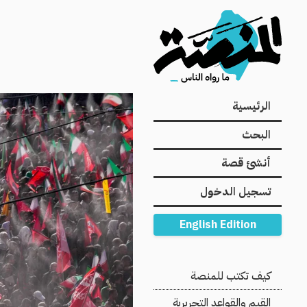
Main
الرئيسية
navigation
البحث
أنشئ قصة
تسجيل الدخول
English Edition
Secondary
كيف تكتب للمنصة
Navigation
القيم والقواعد التحريرية