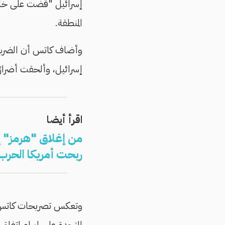
إسرائيل "قضت على خام
المنطقة.
وأضاف كاتس أن الضربات ا
إسرائيل، وألحقت أضرارًا 
اقرأ أيضا
من إغلاق "هرمز" إ
ربحت أمريكا الحرب
وتعكس تصريحات كاتس اس
المتحدة على إبرام اتف