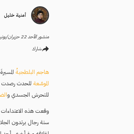
أمنية خليل
منشور الأحد 22 حزيران/يونيو 2025
شارك
هاجم البلطجيةُ
المسيرةَ
الموسَّعة
للحدث رصدت
للتحرش الجسدي و
الض
وقعت هذه الاعتداءات ال
ستة رجال يرتدون الجل
إغلاقه مرة أخرى. أحد ا