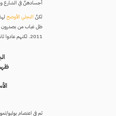
أجسادهنَّ في الشارع وف
لكنَّ
التجلي الأوضح
2011. لكنهم عادوا ثانية عندما استُخدمت في موقعة الجمل شبكة بلطجية من نزلة السمان.
ال
ظهرو
الأس
ثم في اعتصام يوليو/تموز 2011، استُخدمت شبكات بلطجية من عابدين والزاوية الحمر