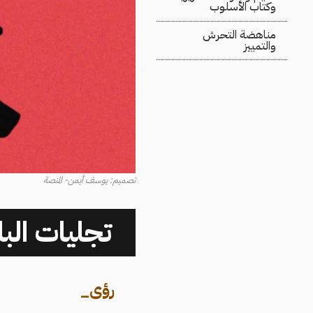
وكتاب الأسلوب
مناهضة التحرش
والتمييز
تصميم: يوسف أيمن- المنصة
تجليات البل
رؤى
_