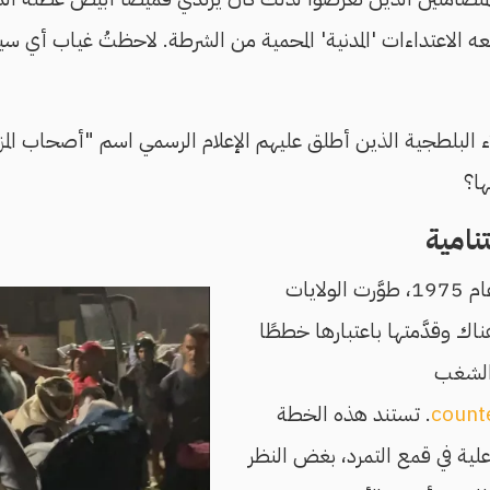
عه الاعتداءات 'المدنية' المحمية من الشرطة. لاحظتُ غياب أي 
ء البلطجية الذين أطلق عليهم الإعلام الرسمي اسم "أصحاب المزا
ها؟
تنامية
بعد نهاية حرب فيتنام عام 1975، طوَّرت الولايات
اك وقدَّمتها باعتبارها خططًا
والشغب
count
. تستند هذه الخطة
علية في قمع التمرد، بغض النظر