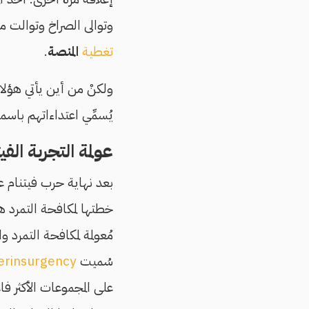
وتوالى الصراخ وتوالت م
تغطية
المنصة
.
ولكنْ من أين يأتي هؤلا
يُسمِّي اعتداءاتهم باسم
عولمة التجربة الفي
خطتها لمكافحة التمرد هن
مُعولمة لمكافحة التمرد 
سُميت
erinsurgency
على المجموعات الأكثر فا