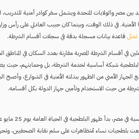
تد بين مصر والولايات المتحدة ويشمل سفر كوادر أمنية للتدريب،
ا الأمنية. في ذلك الوقت، وبينما كان حبيب العادلي على رأس وز
تمثل
قاعدة بيانات مسجلة بدقة في سجلات أقسام الشرطة.
ين في أقسام الشرطة المصرية مقارنة بعدد السكان في المناطق ا
 البلطجية شبكة أساسية لخدمة الشرطة، بل وحمايتهم، حيث يظه
نع الجهاز الأمني من الظهور ببذلته الأمنية في الشوارع، وأصبح ا
شرطة من حيث الاستخدام وتأمين جهاز الدولة بكل أقسامه.
مصر، بدأ ظهور البلطجية في الحياة العامة يوم 25 مايو عام 2005 في
عت بلطجيات نساء مُتظاهرات على سلم نقابة الصحفيين، وتحرش