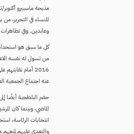
وعابدين. وفي تظاهرات المقاول محمد على في سبت
كل ما سبق هو استخدام
من تسول له نفسه الاع
2016 أمام نقابته
عنه اجتماع الجمعية الع
حضر البلطجية أيضًا إلى س
الماضي، وبينما كان المر
انتخابات الرئاسة، استخ
والتعدي عليهم لمنعهم م