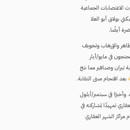
ا. أما في أحداث الاغتصابات الجماعية
فاستُخدم بلطجية من شبكتي بولاق أبو العلا
اهر والإرهاب وتخويف
تجون في مايو/أيار
ة تيران وصنافير مما نتج
بعد اقتحام مبنى النقابة.
أخيرًا في سبتمبر/أيلول
اري تمهيدًا لمشاركته في
 مراكز الشهر العقاري