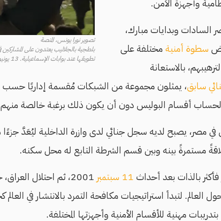
امية وأجهزة الأمن.
ر السادات وبدايات مبارك،
تصوير نورا يونس، المنصة
رض
سطوة أمنية
مختلفة على
بلطجية بالجلاليب يعتدون على المشاركين في 
تطويقها عند بوابات الإسماعيلية. 13 يونيو 2025
ترهيبهم، بالاستعانة
ئي سابق
، يمثلون مجموعة من الشبكات مُقسمة إداريًا حسب ال
حساب أقسام البوليس دون أن يكون ذلك برغبة خالصة منهم.
مصر، يصبح لديه سجل جنائي لدى وازرة الداخلية ليُعَدَّ جزءًا 
لاقةً مستمرةً بينه وبين قسم الشرطة التابع له محل سكنه.
فأكثر بالذات بعد أحداث
11 سبتمبر
2001، ثم احتلال العراق، حيث
 العالم. لتبدأ استراتيجيات مكافحة التمرد بالانتشار في العالم 
بتدريبات مهنية للأقسام الأمنية وأجهزتها المختلفة.