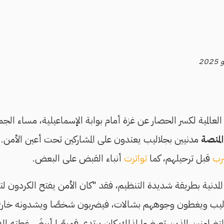
 العالمية لكسر الحصار عن غزة أمام بوابة الإسماعيلية، مساء الجم
المنصة
مدنيين بجلاليب يعتدون على المشاركين تحت أعين الأمن. 
رب
قبل ترحيلهم، كما
تواترت
أنباء القبض على البعض.
مدنية بطريقة شديدة التنظيم، فقد "كان الأمن يفتح الكردون ل
اليب ويغطون وجوههم بشالات، فيضربون شخصًا ويشدونه خارج 
لمتضامنين الذين تعرضوا لذلك كان يرتدي قميصًا أبيضَ غطته ال