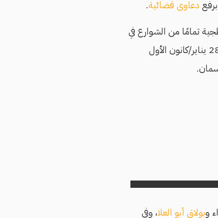
 برفع
دعاوى قضائية
.
عام 2011، حين اختفى البلطجية تمامًا من الشوارع في
ظل غياب من يصدرون لهم الأوامر، عندما هربت الشرطة بعد أحداث جمعة الغضب في 28 يناير/كانون الأول
بولاق أبو العلا
، وفي