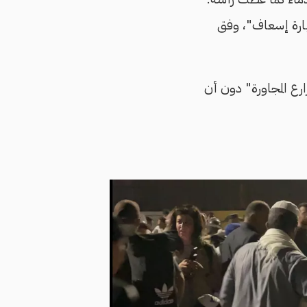
سيارة إسعاف"، وفق
رع المجاورة" دون أن