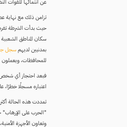
عن انتمائها للقوات النظ
تزامن ذلك مع نهاية عص
حيث بدأت الشرطة تف
سكان المناطق الشعبية ل
بمدنيين لديهم
سجل جنا
للمحافظات، ويعملون ل
فبعد احتجاز أي شخص في 
اعتباره مسجلًا خطرًا، ع
تمددت هذه الحالة أكثر 
"الحرب على الإرهاب" حول
وتعاون الأجهزة الأمنية، 