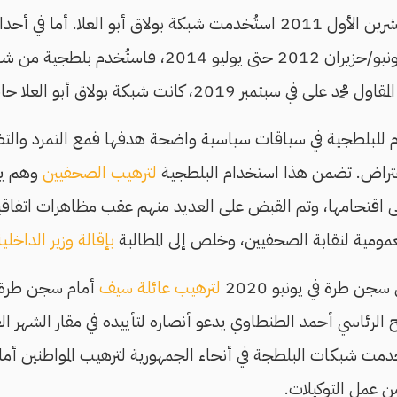
مذبحة ماسبيرو أكتوبر/تشرين الأول 2011 استُخدمت شبكة بولاق أبو العل
للنساء في التحرير، من يونيو/حزيران 2012 حتى يوليو 2014، 
مبر 2019، كانت شبكة بولاق أبو العلا حاضرة أيضًا.
 للبلطجية في سياقات سياسية واضحة هدفها قمع التمرد والتظ
تراض. تضمن هذا استخدام البلطجية
لترهيب الصحفيين
وهم يح
م على اقتحامها، وتم القبض على العديد منهم عقب مظاهرات اتفاقي
مومية لنقابة الصحفيين، وخلص إلى المطالبة
بإقالة وزير الداخلية
جن طرة في يونيو 2020
لترهيب عائلة سيف
أمام سجن طرة. و
شح الرئاسي أحمد الطنطاوي يدعو أنصاره لتأييده في مقار الشهر العق
دمت شبكات البلطجة في أنحاء الجمهورية لترهيب المواطنين أمام
ن عمل التوكيلات.