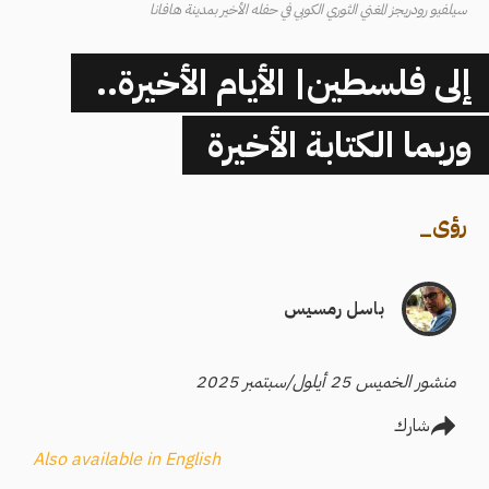
سيلفيو رودريجز المغني الثوري الكوبي في حفله الأخير بمدينة هافانا
إلى فلسطين| الأيام الأخيرة..
وربما الكتابة الأخيرة
رؤى
_
باسل رمسيس
منشور الخميس 25 أيلول/سبتمبر 2025
شارك
Also available in English