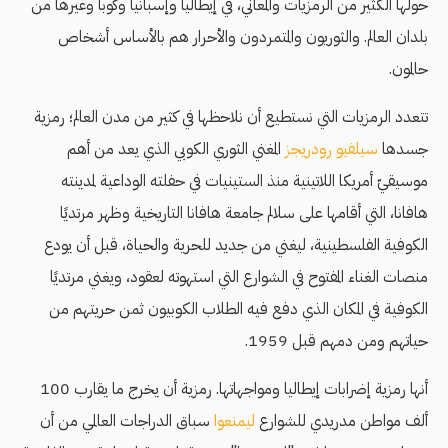
حولها الكثير من الرمزيات والمعاني، في إيطاليا وإسبانيا وكوبا وغيرها من
بلدان العالم. والثوريون والمتمردون والأحرار هم بالأساس أشخاص
حالمون.
تتعدد الرمزيات التي نستطيع أن نلاحظها في كثير من مدن العالم؛ رمزية
جسدها
سيلفيو رودريجز
المغني الثوري الكوبي الذي يعد من أهم
موسيقيّ أمريكا اللاتينية منذ الستينيات في حفلته الوداعية لمدينته
هافانا، التي أقامها على سلالم جامعة هافانا التاريخية وظهر مرتديًا
الكوفية الفلسطينية، ليغني من جديد للحرية والحياة، قبل أن يودع
منصات الغناء المفتوح في الشوارع التي استهوته لعقود، ويغني مرتديًا
الكوفية في المكان الذي دفع فيه الطلاب الكوبيون ثمن حريتهم من
حياتهم ومن دمهم قبل 1959.
أنها رمزية إضرابات إيطاليا ومواجهاتها. رمزية أن يخرج ما يقارب 100
ألف مواطن مدريدي للشوارع
ليمنعوا
سباق الدراجات العالمي من أن