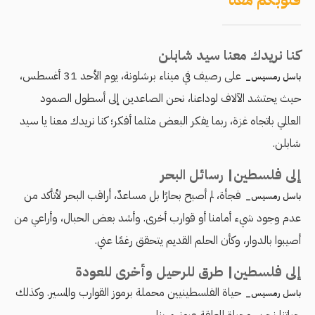
قلوبكم معنا
كنا نريدك معنا سيد شابلن
على رصيف في ميناء برشلونة، يوم الأحد 31 أغسطس،
باسل رمسيس_
حيث يحتشد الآلاف لوداعنا، نحن الصاعدين إلى أسطول الصمود
العالمي باتجاه غزة، ربما يفكر البعض مثلما أفكر؛ كنا نريدك معنا يا سيد
شابلن.
إلى فلسطين| رسائل البحر
فجأة، لم أصبح بحارًا بل مساعدٌ، أراقب البحر لأتأكد من
باسل رمسيس_
عدم وجود شيء أمامنا أو قوارب أخرى. وأشد بعض الحبال، وأراعي من
أصيبوا بالدوار، وكأن الحلم القديم يتحقق رغمًا عني.
إلى فلسطين| طرق للرحيل وأخرى للعودة
حياة الفلسطينيين محملة برموز القوارب والمسير. وكذلك
باسل رمسيس_