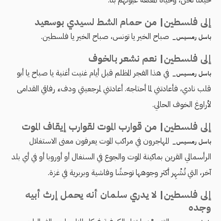
حياتنا نحن، وحياة المعلقة عيونهم بنا.
إلى فلسطين| من حمام الشط لسيدي بوسعيد
صباح الخير يا تونس، صباح الخير يا فلسطين.
باسل رمسيس_
إلى فلسطين| نعم نشعر بالخوف
في هذا الفجر المظلم قبل أيام غنيت أغنية يا صباح يا أبو
باسل رمسيس_
قلب نادي، فأعادتني لما أحتاجه. أعادتني لمرجعيتي ودفء رفاقي القدامى
لأراوغ الخوف الحالي.
إلى فلسطين| من قوارب الموت لقوارب إيقاف الموت
المهاجرون في مراكب الموت يعرفون معنى الاستغلال
باسل رمسيس_
الرأسمالي القرين بماكينة الموت والجوع في السنغال أو أوروبا أو في أي بلد
آخر، التي تُشْهِر أكثر وجوهها توحشًا وفاشية وبربرية في غزة.
إلى فلسطين| لا يدري سلمان أنه يحمل إرث أبيه
وجده