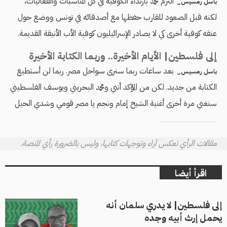
التزم محمد بارتداء الكوفية في كل المناسبات والفعاليات،
باسل رمسيس_
لكنه قبل الصعود للقارب حفظها مع أصدقائه في تونس ووضع حول
عنقه كوفية أخرى كي لا يصادر الإسرائيليون كوفية الأب الأنيقة القديمة.
إلى فلسطين| الأيام الأخيرة.. وربما الكتابة الأخيرة
بعد ساعات ربما سنرى سواحل مصر. ربما لن أستطيع
باسل رمسيس_
الكتابة من جديد. لكن من المؤكد أنني ومحمد البحريني ويوسف الفلسطيني
سنغني مرة أخرى أغنية الشيخ إمام ونجم يا مصر قومي وشدي الحيل
مقالات الرأي تعكس آراء وتوجهات كتابها، وليس بالضرورة رأي المنصة.
اقرأ أيضا
إلى فلسطين| لا يدري سلمان أنه
يحمل إرث أبيه وجده