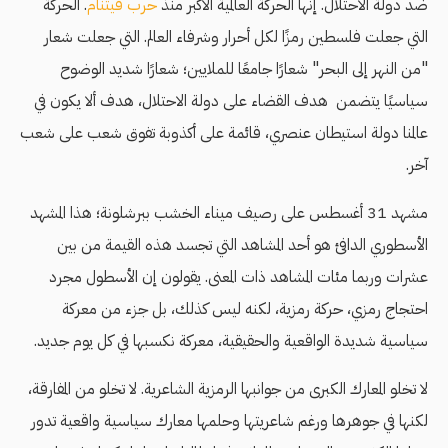
ضد دولة الاحتلال. إنها الحركة العالمية الأكبر منذ
حرب فيتنام
. الحركة
التي جعلت فلسطين رمزًا لكل أحرار وشرفاء العالم. التي جعلت شعار
"من النهر إلى البحر" شعارًا جامعًا للملايين؛ شعارًا شديد الوضوح
سياسيًا يتضمن هدف القضاء على دولة الاحتلال، هدف ألا يكون في
عالمنا دولة استيطان عنصري، قائمة على أكذوبة تفوق شعب على شعب
آخر.
مشهد 31 أغسطس على رصيف ميناء الخشب ببرشلونة؛ هذا المشهد
الأسطوري الدافئ هو أحد المشاهد التي تجسد هذه القيمة من بين
عشرات وربما مئات المشاهد ذات المعنى. يقولون إن الأسطول مجرد
احتجاج رمزي، حركة رمزية، لكنه ليس كذلك، بل جزء من معركة
سياسية شديدة الواقعية والحقيقية، معركة نكسبها في كل يوم جديد.
لا تخلو المعارك الكبرى من جوانبها الرمزية الشاعرية. لا تخلو من المفارقة،
لكنها في جوهرها ورغم شاعريتها وحلمها معارك سياسية واقعية تدور