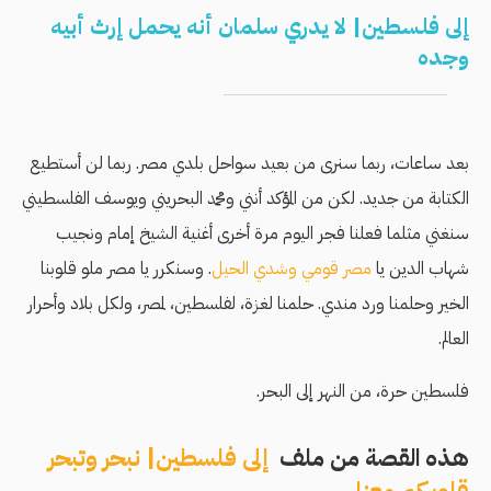
إلى فلسطين| لا يدري سلمان أنه يحمل إرث أبيه
وجده
بعد ساعات، ربما سنرى من بعيد سواحل بلدي مصر. ربما لن أستطيع
الكتابة من جديد. لكن من المؤكد أنني ومحمد البحريني ويوسف الفلسطيني
سنغني مثلما فعلنا فجر اليوم مرة أخرى أغنية الشيخ إمام ونجيب
شهاب الدين يا
مصر قومي وشدي الحيل
. وسنكرر يا مصر ملو قلوبنا
الخير وحلمنا ورد مندي. حلمنا لغزة، لفلسطين، لمصر، ولكل بلاد وأحرار
العالم.
فلسطين حرة، من النهر إلى البحر.
هذه القصة من ملف
إلى فلسطين| نبحر وتبحر