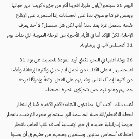
اليوم 25 سبتمبر/أيلول ظهرًا. اقتربنا أكثر من جزيرة كريت؛ نرى جبالها
وبعض قراها بوضوح. بناءً على الحسابات إذا استمررنا على الإيقاع
نفسه سنصل غزة بعد ستة أيام. لكن هل سنصل؟ لا أحد يعرف
الإجابة. لكنَّ المؤكد أننا في الأيام الأخيرة من الرحلة الطويلة التي بدأت يوم
31 أغسطس/آب في برشلونة.
26 يومًا، أغلبها في البحر، لكنني أريد العودة للحديث عن يوم 31
أغسطس. إنه على الأغلب من أجمل أيام حياتي وأكثرها إرهاقًا، وأيضًا
من أكثرها إيمانًا بالناس وقدرتهم على الفعل، وثقةً وإدراكًا لدرجة
جمالهم وعذوبتهم حين يتحركون لنصرة الضعفاء.
أكتب ذلك.. أكتب أنها ربما تكون الكتابة/الأيام الأخيرة لأننا في انتظار
لحظة الاقتحام/القرصنة الحاسمة التي ستتجاوز مجرد الترهيب. بانتظار
جريمة إسرائيلية جديدة في حق الإنسانية تُضاف لملفها العامر. بانتظار
اختطاف أشخاص مدنيين وسلميين ومنعهم من حقهم في أن يصلوا