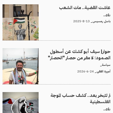
عاشت القضية.. مات الشعب
رؤى_
13-8-2025
باسل رمسيس_
حوار| سيف أبو كشك عن أسطول
الصمود: لا مفر من حصار "الحصار"
سياسة_
24-6-2026
أميرة الفقي_
لم تتبخر بعد.. كشف حساب الموجة
الفلسطينية
رؤى_