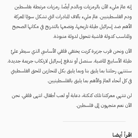
إنه عالم مليء الآن بالرمزيات وبالدم أيضًا. رمزيات مرتبطة بفلسطين
ودم الفلسطينيين. عالم مليء بآلاف المبادرات التي تشكل سويًا المعركة
الأهم ضد إسرائيل طيلة تاريخها، وتضعها بالتدريج في مكانها الصحيح
والمناسب كدولة فاشية تتحول لدولة منبوذة.
الآن ونحن قرب جزيرة كريت يختفي قلقي الأساسي الذي سيطر عليَّ
طيلة الأسابيع الماضية. سنصل أو ندفع إسرائيل لارتكاب جريمة جديدة.
ستنتهي رحلتنا بما يليق بنا وبما يليق بكل المنحازين للحق الفلسطيني
في كل أنحاء العالم والأهم بما يليق بالفلسطينيين.
لن تنتهي معركتنا تلك كنكتة، دعابة أو لعب أطفال. انتهى قلقي. نحن
الآن نعم متجهون إلى فلسطين.
اقرأ أيضا