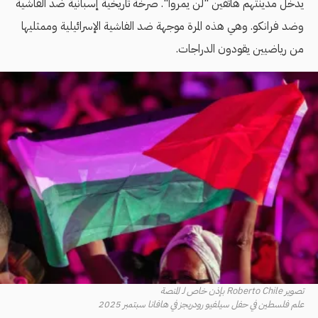
يدخل مدينتهم هاتفين "لن يمروا". صرخة تاريخية إسبانية ضد الفاشية
وضد فرانكو. وهي هذه المرة موجهة ضد الفاشية الإسرائيلية وممثليها
من رياضيين يقودون الدراجات.
تصوير Roberto Chile بإذن خاص لـ المنصة
علم فلسطين في حفل سيلفيو رودريجز في هافانا سبتمبر 2025