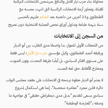
محاولة بناء حزب تيار الأمل والدفع بمرشحين للانتخابات البرلمانية
المقبلة، وتجاوز أزمة الانتخابات الرئاسية التي انتهت بحبسه مع
الطنطاوي و21 آخرين من داعميه بعد
الحكم
عليهم بالحبس
سنة بتهمة طباعة وتداول أوراق تخص العملية الانتخابية دون تصريح.
من السجن إلى الانتخابات
من اللحظات الأولى للحوار، بدا واضحًا مدى التقارب بين أبو الديار
ورفيقه أحمد الطنطاوي، وكيل مؤسسي
حزب تيار الأمل
؛ ليس فقط
على مستوى الفكر السياسي، بل أيضًا طريقة التحدث، وتون الصوت،
ومخارج الألفاظ، حتى لغة الجسد.
لا يعتبر أبو الديار خطوة ترشحه في الانتخابات على مقعد مجلس النواب
دائرة قلين مجرد "مغامرة شخصية"، إنما هي استكمال لمشروع
سياسي يسعى لتقديم "بديل مدني ديمقراطي حقيقي" في مواجهة ما
وصفه بـ"المعارضة الوظيفية".