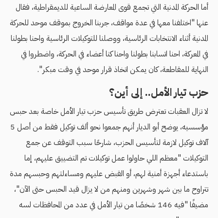
أما الحركة المدنية التي تجمع قوى المعارضة الساعية للديمقراطية، فقال
عنها "اختلفنا معها في عدة مواقف، جربنا الخروج بموقف موحد للحركة
المدنية أثناء الانتخابات الرئاسية، ووصلنا للتوكيلات الرئاسية واحنا بطولنا
في المعركة، احنا اتسابنا بطولنا واحنا كنا أعضاء في الحركة، واضطروا في
النهاية للمقاطعة، كان يمكن اتخاذ قرار موحد في وقت مبكر".
حزب تيار الأمل.. إلى أين؟
لا تزال العقبات تعترض طريق تأسيس حزب تيار الأمل خاصة بعد حبس
مؤسسيه، يوضح أبو الديار أنهم جمعوا نحو ألف توكيل فقط من أصل 5
آلاف توكيل لازمة لتأسيس الحزب، شارحًا سبب التوقف عن جمع
التوكيلات "معظم اللي حاولوا عمل توكيلات تم التضييق عليهم، إما
باستدعاء أجهزة أمنية لهم، أو القبض عليهم ومساءلتهم وحبسهم مدة
تتراوح ما بين شهر وشهرين ومنهم من لا يزال قيد الحبس حتى الآن"،
مضيفًا "فيه 146 شخصًا من تيار الأمل في عدد من المحافظات لسه