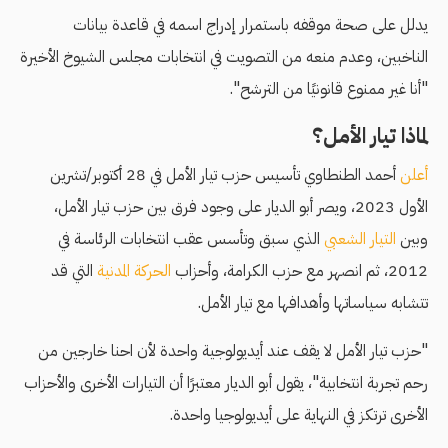
يدلل على صحة موقفه باستمرار إدراج اسمه في قاعدة بيانات
الناخبين، وعدم منعه من التصويت في انتخابات مجلس الشيوخ الأخيرة
"أنا غير ممنوع قانونيًا من الترشح".
لماذا تيار الأمل؟
أعلن
أحمد الطنطاوي تأسيس حزب تيار الأمل في 28 أكتوبر/تشرين
الأول 2023، ويصر أبو الديار على وجود فرق بين حزب تيار الأمل،
وبين
التيار الشعبي
الذي سبق وتأسس عقب انتخابات الرئاسة في
2012، ثم انصهر مع حزب الكرامة، وأحزاب
الحركة المدنية
التي قد
تتشابه سياساتها وأهدافها مع تيار الأمل.
"حزب تيار الأمل لا يقف عند أيديولوجية واحدة لأن احنا خارجين من
رحم تجربة انتخابية"، يقول أبو الديار معتبرًا أن التيارات الأخرى والأحزاب
الأخرى ترتكز في النهاية على أيديولوجيا واحدة.