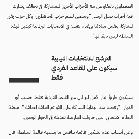
الطنطاوي بالتفاوض مع الأحزاب الأخرى للمشاركة في تحالف يشارك
فيه أحزاب تمثل اليسار "ونسعى لضم حزب المحافظين، وكل حزب يقرر
المشاركة بنفس مبادئنا ويقدم نفسه في الانتخابات البرلمانية كبديل لهذه
السلطة ليس تابعًا لها".
الترشح للانتخابات النيابية
سيكون على المقاعد الفردي
فقط
سيكون طريقُ تيار الأمل للبرلمان عبر المقاعد الفردية فقط، حسب أبو
الديار ، "رفضنا منذ البداية المشاركة على القوائم المغلقة المطلقة "، منتقدًا
النظام الانتخابي الذي حاولت المعارضة تعديله في الحوار الوطني.
وعن أسباب عدم تشكيل قائمة تنافس ما يسميه قائمة السلطة، قال