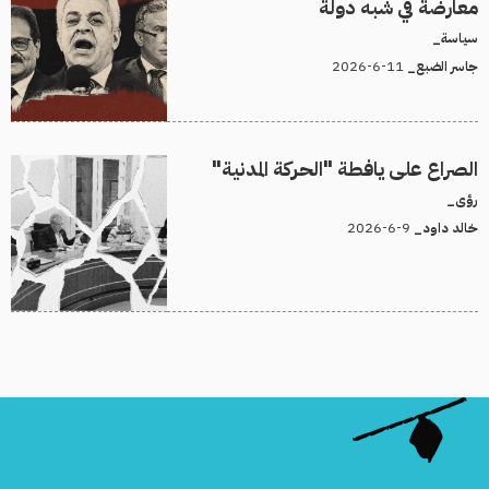
معارضة في شبه دولة
سياسة_
11-6-2026
جاسر الضبع_
الصراع على يافطة "الحركة المدنية"
رؤى_
9-6-2026
خالد داود_