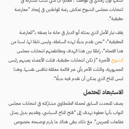
اسمها لون رمادي في المواقف"، معتبرًا أن تدني نسب المشاركة في
انتخابات مجلس الشيوخ تعكسُ رغبة المواطنين في إيجاد "معارضة
حقيقية".
يقف تيار الأمل الذي يمثله أبو الديار في خانة ما يصفه بـ"المعارضة
الحقيقية"؛ "نحن نقدم بديلًا لهذه السلطة، وليس تابعًا لها، لسنا من
هذا الاتجاه"، رابطًا بين هذا الهدف ومقاطعتهم انتخابات مجلس
الشيوخ
الأخيرة "لم تكن انتخابات حقيقية، فثلث الأعضاء يعينهم رئيس
الجمهورية، والثلث الآخر يأتي عبر قائمة مغلقة تنافس نفسها، وهذا
ليس المناخ الذي يمكن أن نقدم فيه بديلًا".
الاستبعاد المحتمل
يصف المتحدث السابق لحملة الطنطاوي مشاركته في انتخابات مجلس
النواب بأنها خطوة تهدف إلى "فتح المناخ السياسي، وتقديم بديل يمثل
تطلعات المصريين". مع ذلك يبقى هناك ما يلزم توضيحه بخصوص