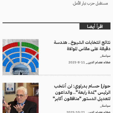
مستقبل حزب تيار الأمل.
اقرأ أيضا
نتائج انتخابات الشيوخ.. هندسة
دقيقة على مقاس الموالاة
سياسة_
11-8-2025
صفاء عصام الدين_
حوار| حسام بدراوي: لن أنتخب
الرئيس "لمدة رابعة".. والداعون
لتعديل الدستور "منافقون أكابر"
سياسة_
21-10-2025
صفاء عصام الدين_