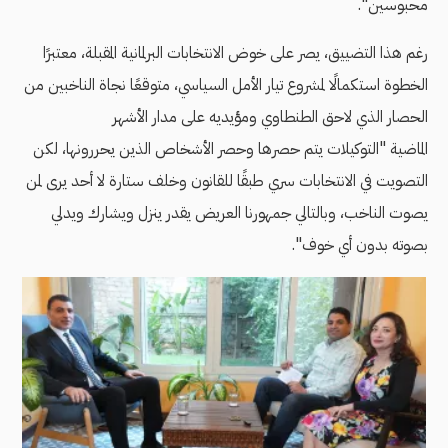
محبوسين".
رغم هذا التضييق، يصر على خوض الانتخابات البرلمانية المقبلة، معتبرًا
الخطوة استكمالًا لمشروع تيار الأمل السياسي، متوقعًا نجاة الناخبين من
الحصار الذي لاحق الطنطاوي ومؤيديه على مدار الأشهر
الماضية "التوكيلات يتم حصرها وحصر الأشخاص الذين يحررونها، لكن
التصويت في الانتخابات سري طبقًا للقانون وخلف ستارة لا أحد يرى لمن
يصوت الناخب، وبالتالي جمهورنا العريض يقدر ينزل ويشارك ويدلي
بصوته بدون أي خوف".