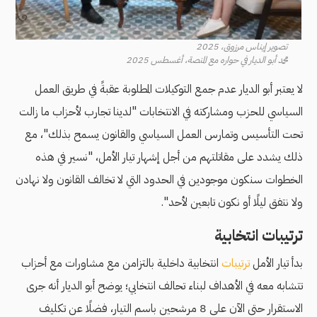
تصوير إيناس مرزوق، 2025
محمد أبو الديار في حواره مع المنصة، أغسطس 2025
لا يعتبر أبو الديار عدم جمع التوكيلات المطلوبة عقبةً في طريق العمل
السياسي للحزب ومشاركته في الانتخابات "لدينا تجارب لأحزاب ما زالت
تحت التأسيس وتمارس العمل السياسي والقانون يسمح بذلك"، مع
ذلك يشدد على مقاتلتهم من أجل إشهار تيار الأمل، "نسير في هذه
الخطوات سنكون موجودين في الحدود التي لا تخالف القانون ولا نهادن
ولا نتفق ليلًا أو نكون تابعين لأحد".
ترتيبات انتخابية
بدأ تيار الأمل
ترتيبات
انتخابية داخلية بالتزامن مع مشاورات مع أحزاب
تتشابه معه في الأهداف لبناء تحالف انتخابي؛ يوضح أبو الديار أنه جرى
الاستقرار حتى الآن على 8 مرشحين باسم التيار، فضلًا عن تكليف