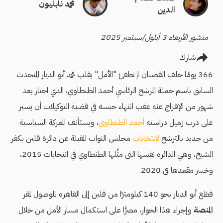
محمد نابليون
الدين
منشور الأربعاء 3 أيلول/سبتمبر 2025
شارك
366 يومًا خلف القضبان لم تطفئ "الأمل" بقلب محمد أبو الديار المتحدث
السابق باسم حملة المرشح الرئاسي أحمد الطنطاوي، الذي اختار بعد
شهور من الإفراج عنه عقب انتهاء حبسه في قضية التوكيلات أن يسير
على درب زميل دراسته
أحمد الطنطاوي
، ويستأنف المعركة السياسية
من جديد بالترشح
لانتخابات
مجلس النواب المقبلة عن دائرة قلين بكفر
الشيخ، وهي الدائرة نفسها التي مثَّلها الطنطاوي في انتخابات 2015،
وخسر مقعدها في 2020.
قطَع أبو الديار نحو 140 كيلومترًا من قلين إلى القاهرة للوصول لمقر
المنصة
وإجراء هذا الحوار، مصرًّا على استكمال مسار الأمل من خلال