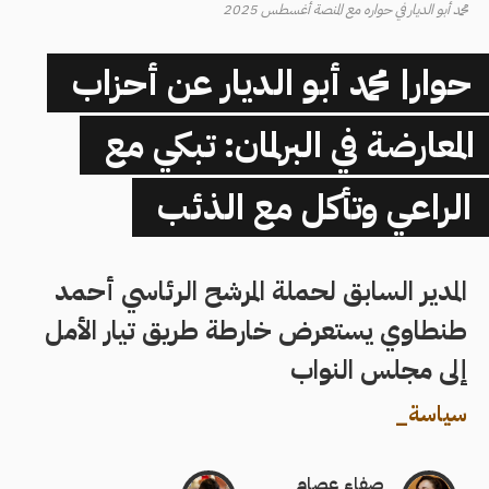
محمد أبو الديار في حواره مع المنصة أغسطس 2025
حوار| محمد أبو الديار عن أحزاب
المعارضة في البرلمان: تبكي مع
الراعي وتأكل مع الذئب
المدير السابق لحملة المرشح الرئاسي أحمد
طنطاوي يستعرض خارطة طريق تيار الأمل
إلى مجلس النواب
سياسة
_
صفاء عصام