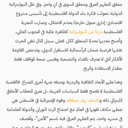
منطق التطهير العرقي ومنطق السوق في آنٍ واحدٍ. وفي ظل النيوليبرالية
الدولية، تحولت فكرة بناء الدولة الفلسطينية إلى تأسيس مشروع
اقتصادي-إداري ممول خارجيًا يخدم الاحتلال، وصارت التجربة
الفلسطينية
جزءًا من النيوليبرالية
كظاهرة عالمية في الجنوب العالمي،
وأصبح تحديها تحديًا للمنطق ككل. فعلى سبيل المثال تنفي الحربُ
نفسُها فرضية ضمان الرأسمالية للاستقرار الدولي، وتدحض المقاومة
الأفكار التي لا تعترف بالفداء والتضحية وتقيس صحة المواقف فقط
بمقدار الاستفادة والربح.
وهنا تظهر الأبعاد الثقافية والرمزية بوصفه جبهة أخرى للصراع. فالقضية
الفلسطينية لا تفضح فقط السياسات الغربية، بل تعري الخطاب الأخلاقي
الليبرالي ذاته و
تكشف زيف منطقه
. وقوة الإمبريالية في فلسطين هي
تمظهر مكثف لقوتها في العالم، مع اجتماع الربّ التوراتي والدولة العلمانية
في مشهد واحد، يتم التطهير العرقي فيه باسم "الأمن"، وتُقصف
المستشفيات باسم "التحرير"، ويُقلب المعنى حتى يصبح الجلاد ضحية