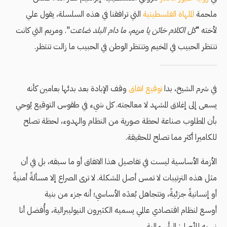
ملحمة
الملهاة الفلسطينية
التي ترافقنا في هذه السلسلة، يقول علي
لأخته "
كل الكلام خائن يا مريم، ما دام البلد ضاعت
". ومريم التي كانت
تنتظر الحبيب في المخيم وتنتظر الوطن في الحبيب ما زالت تنتظر.
في شرم الشيخ، بدا
توقيع اتفاق
وقف الإبادة بعد بدئها بعامين كأنه
يسعى إلى إغلاق المشهد لا معالجته. كل شيء في طقوس التوقيع يُوحي
بأن المطلوب صناعة لحظة صورية من النظام والهدوء، لحظة تصلح
للكاميرا أكثر مما تصلح للحقيقة.
الأزمة الأساسية ليست في تفاصيل هذا الاتفاق أو ما سبقه، بل في أن
مثل هذه الترتيبات لا تمس أصل المشكلة. لا ترى الصراع إلا مسألةً أمنيةً
أو إنسانيةً جزئيةً، وتتجاهل بُعدَه الأساسي؛ أنه جزء من بنية
أوسع لنظام اقتصادي عالمي يسميه الكثيرون النيوليبرالية، وأُفضل أنا
نسبه للأصل: الرأسمالية.