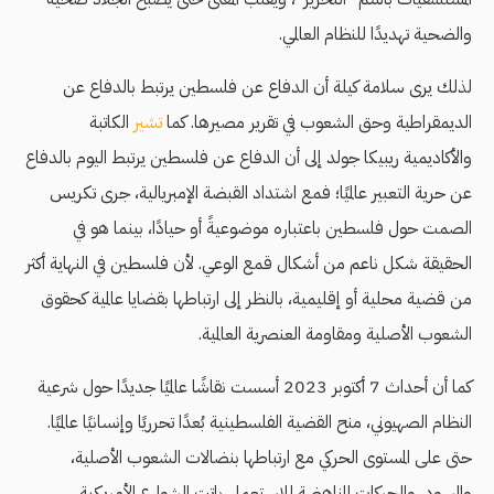
والضحية تهديدًا للنظام العالمي.
لذلك يرى سلامة كيلة أن الدفاع عن فلسطين يرتبط بالدفاع عن
الديمقراطية وحق الشعوب في تقرير مصيرها. كما
تشير
الكاتبة
والأكاديمية ريبيكا جولد إلى أن الدفاع عن فلسطين يرتبط اليوم بالدفاع
عن حرية التعبير عالميًا؛ فمع اشتداد القبضة الإمبريالية، جرى تكريس
الصمت حول فلسطين باعتباره موضوعيةً أو حيادًا، بينما هو في
الحقيقة شكل ناعم من أشكال قمع الوعي. لأن فلسطين في النهاية أكثر
من قضية محلية أو إقليمية، بالنظر إلى ارتباطها بقضايا عالمية كحقوق
الشعوب الأصلية ومقاومة العنصرية العالمية.
كما أن أحداث 7 أكتوبر 2023 أسست نقاشًا عالميًا جديدًا حول شرعية
النظام الصهيوني، منح القضية الفلسطينية بُعدًا تحرريًا وإنسانيًا عالميًا.
حتى على المستوى الحركي مع ارتباطها بنضالات الشعوب الأصلية،
والسود، والحركات المناهضة للاستعمار. باتت الشوارع الأمريكية