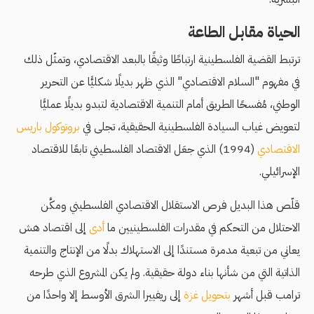
الحياة مقابل الطاعة
ترتبط القضية الفلسطينية ارتباطًا وثيقًا بالبعد الاقتصادي، وتمثّل ذلك
في مفهوم "السلام الاقتصادي" الذي ظهر بديلًا شكليًّا عن التحرير
الوطني، مُفسحًا الطريق أمام التنمية الاقتصادية لتبدو بديلًا عمليًّا
لتعويض غياب السيادة الفلسطينية الحقيقية، تجلى في
بروتوكول باريس
الاقتصادي
(1994) الذي جعَل الاقتصاد الفلسطيني تابعًا للاقتصاد
الإسرائيلي.
قلّص هذا البديل فرص الاستقلال الاقتصادي الفلسطيني ومكَّن
الاحتلال من التحكم في مقدرات الفلسطينيين ما
أدى
إلى اقتصاد هش
يعاني من تبعية مدمرة مستندًا إلى الاستهلاك بدلًا من الإنتاج والتنمية
الذاتية التي من شأنها بناء دولة حقيقية. ولم يكن المشروع الذي طرحه
ترامب قبل أشهر
بتحويل غزة
إلى ريفييرا الشرق الأوسط إلا واحدًا من