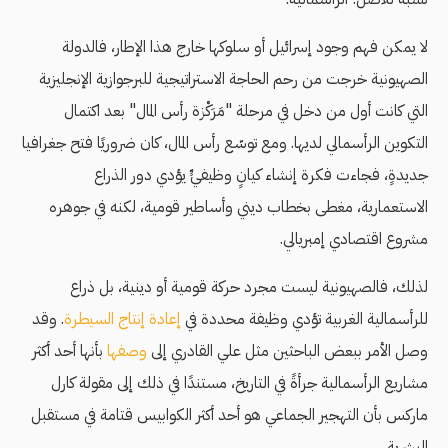
لا يمكن فهم وجود إسرائيل أو سلوكها خارج هذا الإطار، فالدولة
الصهيونية خرجت من رحم الحاجة الاستراتيجية للبرجوازية الإنجليزية
التي كانت أول من دخل في مرحلة "مَرَكْزة رأس المال" بعد اكتمال
التكوين الرأسمالي لديها. ومع توسّع رأس المال، كان ضروريًا فتح جغرافيا
جديدةٍ، فجاءت فكرة إنشاء كيانٍ وظيفيٍّ يؤدي دور الذراع
الاستعمارية، مغطى بخطاب ديني وأساطير قومية، لكنه في جوهره
مشروع اقتصادي إمبريالي.
لذلك، فالصهيونية ليست مجرد حركة قومية أو دينية، بل ذراع
للرأسمالية الغربية تؤدي وظيفة محددة في
إعادة إنتاج السيطرة
. وقد
وصل الأمر ببعض الباحثين مثل
علي القادري إلى
وصفها
بأنها أحد أكثر
مشاريع الرأسمالية جرأةً في التاريخ، مستندًا في ذلك إلى مقولة كارل
ماركس بأن التهجير الجماعي هو أحد أكثر الكوابيس قتامة في مستقبل
البشرية.