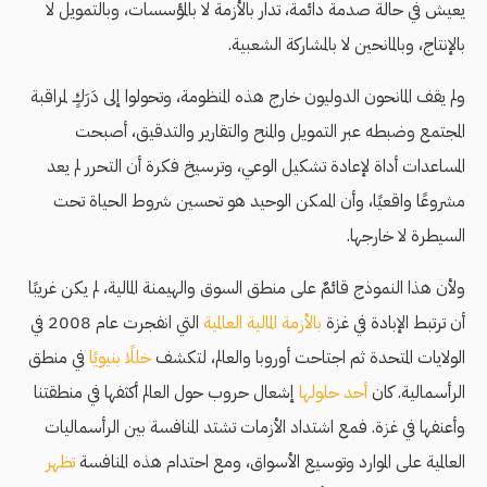
يعيش في حالة صدمة دائمة، تدار بالأزمة لا بالمؤسسات، وبالتمويل لا
بالإنتاج، وبالمانحين لا بالمشاركة الشعبية.
ولم يقف المانحون الدوليون خارج هذه المنظومة، وتحولوا إلى دَرَكٍ لمراقبة
المجتمع وضبطه عبر التمويل والمنح والتقارير والتدقيق، أصبحت
المساعدات أداة لإعادة تشكيل الوعي، وترسيخ فكرة أن التحرر لم يعد
مشروعًا واقعيًا، وأن الممكن الوحيد هو تحسين شروط الحياة تحت
السيطرة لا خارجها.
ولأن هذا النموذج قائمٌ على منطق السوق والهيمنة المالية، لم يكن غريبًا
أن ترتبط الإبادة في غزة
بالأزمة المالية العالمية
التي انفجرت عام 2008 في
الولايات المتحدة ثم اجتاحت أوروبا والعالم، لتكشف
خللًا بنيويًا
في منطق
الرأسمالية. كان
أحد حلولها
إشعال حروب حول العالم أكثفها في منطقتنا
وأعنفها في غزة. فمع اشتداد الأزمات تشتد المنافسة بين الرأسماليات
العالمية على الموارد وتوسيع الأسواق، ومع احتدام هذه المنافسة
تظهر