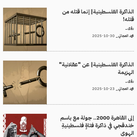
الذاكرة الفلسطينية| إنما قتله من
قتله!
رؤى_
30-10-2025
محمد العجاتي_
الذاكرة الفلسطينية| عن "عقلانية"
الهزيمة
رؤى_
23-10-2025
محمد العجاتي_
إلى القاهرة 2000.. جولة مع باسم
خندقجي في ذاكرة فتاةٍ فلسطينيةِ
الهوى