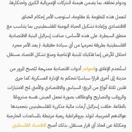
ودوام تخلفه، بما يضمن هيمنة الشركات الإمبريالية الكبرى واحتكارها.
لتعمل هذه المنظومة بلا مقاومة، استوجب الأمر إحكام الخناق
الاقتصادي وإعادة تشكيل الحياة اليومية للفلسطينيين بما يتناسب مع
منطق السيطرة. على هذه الأساس؛ صاغت إسرائيل البنية الاقتصادية
الفلسطينية بطريقة تحرمها من أي سيادة حقيقية. لم يعد الأمر مجرد
احتلال للأرض إنما تفكيك للبنية الإنتاجية ومنع تشكل اقتصاد مستقل.
استُخدم الإغلاق و
الحواجز
أدوات اقتصادية ممنهجة ليُصبح المرور من
مدينة إلى أخرى قرارًا سياسيًا تتحكم به الإدارة العسكرية. كما جرى
تقنين ثلاثة أنواع من الريع؛ السياسي والاقتصادي والأمني لمنح الامتيازات
والرواتب والتصاريح والوظائف بصورة تجعل العيش نفسه مشروطًا
بالطاعة. خلقت إسرائيل أزمات مالية متكررة للفلسطينيين بتجميدها
عوائدهم الضريبية، لتولد بيروقراطية ريعية مرتبطة بالمساعدات الخارجية
ومكبّلة عن اتخاذ أي قرار مستقل. بذلك أصبح
الاقتصاد الفلسطيني