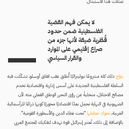
تمثلات هذا الاستبدال.
لا يمكن فهم القضية
الفلسطينية ضمن حدود
قُطْرية ضيقة لأنها جزء من
صراع إقليمي على الموارد
والقرار السياسي
يتوّج
ذلك كله مشروعًا نيوليبراليًا أُطلق عقب اتفاق أوسلو، تشكّلت فيه
السلطة الفلسطينية الجديدة على أسس إدارية واقتصادية تخدم
مصالح الاحتلال، متخليةً عن رؤى التحرر الوطني الفعلي منه. لأن
الصهيونية في النهاية تحمل بعدًا اقتصاديًا محوريًا كونها ذراعًا للرأسمالية
الغربية،
تحوك خططها
"تحت غطاء الدين والأسطورة القومية".
بالإضافة إلى ذلك، تُعتبر إسرائيل قوة تهدف لتفكيك المجتمع العربي