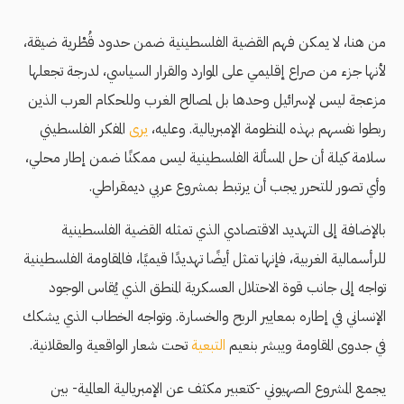
من هنا، لا يمكن فهم القضية الفلسطينية ضمن حدود قُطْرية ضيقة،
لأنها جزء من صراع إقليمي على الموارد والقرار السياسي، لدرجة تجعلها
مزعجة ليس لإسرائيل وحدها بل لمصالح الغرب وللحكام العرب الذين
ربطوا نفسهم بهذه المنظومة الإمبريالية. وعليه،
يرى
المفكر الفلسطيني
سلامة كيلة أن حل المسألة الفلسطينية ليس ممكنًا ضمن إطار محلي،
وأي تصور للتحرر يجب أن يرتبط بمشروع عربي ديمقراطي.
بالإضافة إلى التهديد الاقتصادي الذي تمثله القضية الفلسطينية
للرأسمالية الغربية، فإنها تمثل أيضًا تهديدًا قيميًا، فالمقاومة الفلسطينية
تواجه إلى جانب قوة الاحتلال العسكرية المنطق الذي يُقاس الوجود
الإنساني في إطاره بمعايير الربح والخسارة. وتواجه الخطاب الذي يشكك
في جدوى المقاومة ويبشر بنعيم
التبعية
تحت شعار الواقعية والعقلانية.
يجمع المشروع الصهيوني -كتعبير مكثف عن الإمبريالية العالمية- بين