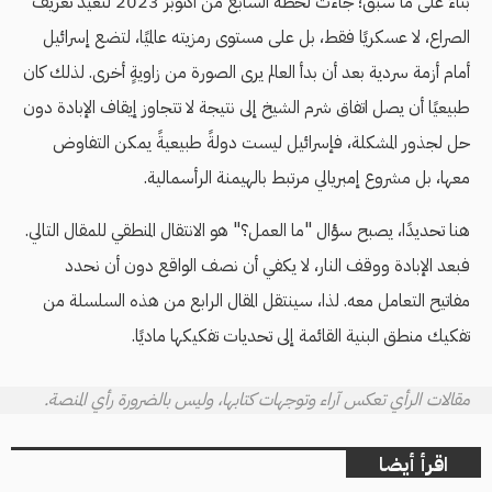
بناءً على ما سبق؛ جاءت لحظة السابع من أكتوبر 2023 لتعيد تعريف
الصراع، لا عسكريًا فقط، بل على مستوى رمزيته عالميًا، لتضع إسرائيل
أمام أزمة سردية بعد أن بدأ العالم يرى الصورة من زاويةٍ أخرى. لذلك كان
طبيعيًا أن يصل اتفاق شرم الشيخ إلى نتيجة لا تتجاوز إيقاف الإبادة دون
حل لجذور المشكلة، فإسرائيل ليست دولةً طبيعيةً يمكن التفاوض
معها، بل مشروع إمبريالي مرتبط بالهيمنة الرأسمالية.
هنا تحديدًا، يصبح سؤال "ما العمل؟" هو الانتقال المنطقي للمقال التالي.
فبعد الإبادة ووقف النار، لا يكفي أن نصف الواقع دون أن نحدد
مفاتيح التعامل معه. لذا، سينتقل المقال الرابع من هذه السلسلة من
تفكيك منطق البنية القائمة إلى تحديات تفكيكها ماديًا.
مقالات الرأي تعكس آراء وتوجهات كتابها، وليس بالضرورة رأي المنصة.
اقرأ أيضا