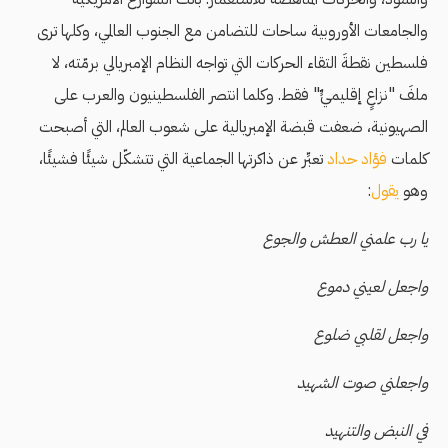
والجامعات الأوروبية ساحات للتضامن مع الجنوب العالمي، وكلها ترى
فلسطين نقطةَ التقاء الحركات التي تواجه النظام الإمبريالي برمّته، لا
ملفَ "نزاعٍ إقليميٍّ" فقط. وكلما انتصر الفلسطينيون والعرب على
الصهيونية، ضعفت قبضة الإمبريالية على شعوب العالم، التي أصبحت
كلمات
فؤاد حداد
تعبِّر عن ذاكرتها الجماعية التي تتشكّل شيئًا فشيئًا،
وهو
يقول
:
يا رب علمني العطش والجوع
واجعل لعيني دموع
واجعل لقلبي ضلوع
واجعلني صوت الشهيد
في النبض والتنهيد