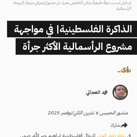
إسرائيل ليست دولةً طبيعيةً يمكن التفاوض معها، بل مشروع إمبريالي مرتبط بالهيمنة
الرأسمالية.
الذاكرة الفلسطينية| في مواجهة
مشروع الرأسمالية الأكثر جرأة
رؤى
_
محمد العجاتي
منشور الخميس 6 تشرين الثاني/نوفمبر 2025
شارك
في
رواية طيور الحذر
للروائي الفلسطينية إبراهيم نصر الله، ضمن