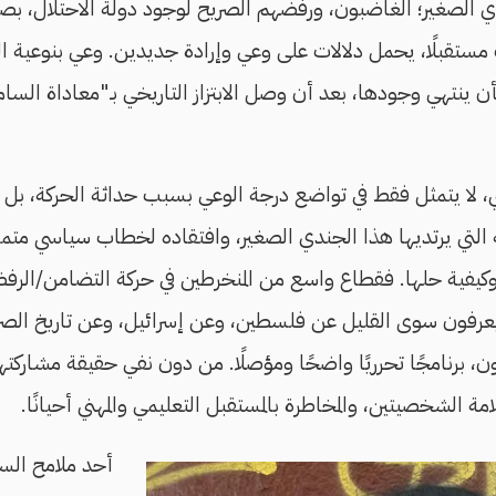
 الصغير؛ الغاضبون، ورفضُهم الصريح لوجود دولة الاحتلال، بص
دث مستقبلًا، يحمل دلالات على وعي وإرادة جديدين. وعي بنوعية ا
بأن ينتهي وجودها، بعد أن وصل الابتزاز التاريخي بـ"معاداة السام
ي، لا يتمثل فقط في تواضع درجة الوعي بسبب حداثة الحركة، بل أي
 التي يرتديها هذا الجندي الصغير، وافتقاده لخطاب سياسي مت
 وكيفية حلها. فقطاع واسع من المنخرطين في حركة التضامن/الر
عرفون سوى القليل عن فلسطين، وعن إسرائيل، وعن تاريخ الصرا
، برنامجًا تحرريًا واضحًا ومؤصلًا. من دون نفي حقيقة مشاركتهم
مة الشخصيتين، والمخاطرة بالمستقبل التعليمي والمهني أحيانًا.
أحد ملامح السيو