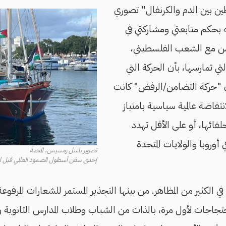
 بين الدم والكرنفال" تصوري
 بحكم متابعتي ومشاركتي في
من مع الشعب الفلسطيني،
تي تمارسها، بأن الحركة التي
ن "حركة التضامن/الرفض" كانت
تفاضة عالمية سياسية بامتياز
فائها، أو على الأقل تهدد
 أوروبا والولايات المتحدة
تصوير باسل رمسيس، المنصة
إحدى سفن أسطول الصمود العالمي قبل انطلاقها من
 في الكثير من المظاهر. من بينها التجذير المستمر للشعارات المرف
تجاجات لأول مرة، بالذات من الشباب وطلاب المدارس الثانوية 