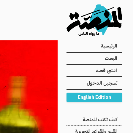
Main
الرئيسية
navigation
البحث
أنشئ قصة
تسجيل الدخول
English Edition
Secondary
كيف تكتب للمنصة
Navigation
القيم والقواعد التحريرية