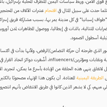
 قوى الأمن، وربط سياسات اليمين المتطرف المحلية بإسرائيل، باعتب
لما حدث على سبيل المثال في
اقتحام
عشرات الآلاف من المحتجين
"طواف إسبانيا" في كل مدينة يمر بها، بسبب مشاركة فريق إسرائي
ضرابات المتتالية، بالذات في إيطاليا، ووصول المظاهرات لمدن أوروبي
ئيلية أسطول الصمود.
 الذي طرحته أن حركة التضامن/الرفض، ولأنها بدأت في اكتس
بارتباطها بأحزاب سياسية ونقابات ومؤثرين/influencers، أَشْعَر
 لاتفاق ينهي هذه الحلقة من الإبادة بأسرع ما يمكن، لتجريد ال
ى
الطريقة اليمينية
المعتادة. أن يكون هذا الإنهاء مصحوبًا بالكثير
لي مبهم، كي لا يشعر الذين كانوا في طريق الانتفاض بأنهم انتصر