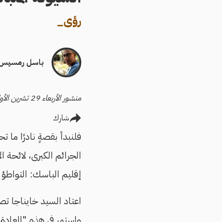
رؤى
_
باسل رمسيس
منشور الأربعاء 29 تشرين الأول/أكتوبر 2025
شارك
فلنبدأ بقصةٍ نادرًا ما ت
الجرائم الكبرى، لائحة 
إقليم الباسك: التواطؤ م
اعتاد السيد خايناجا تصد
واستمر في هذه "العادة"