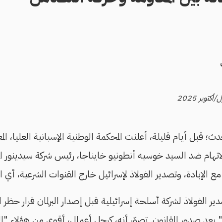
حدث؛ قبل أيام قليلة، أعلنت المحكمة الوطنية الإسبانية العليا، ال
الاتهام ضد السيد خوسيه أنطونيو خايناجا، رئيس شركة سيدينور ا
ع الإبادة، وتصدير الفولاذ لإسرائيل خارج القنوات الشرعية، أي ا
ير الفولاذ لشركة أسلحة إسرائيلية قبل إصدار البرلمان قرار حظر 
 بعد صدور القانون. تصوّر أنه، كرجل أعمال، أقوى من هؤلاء "