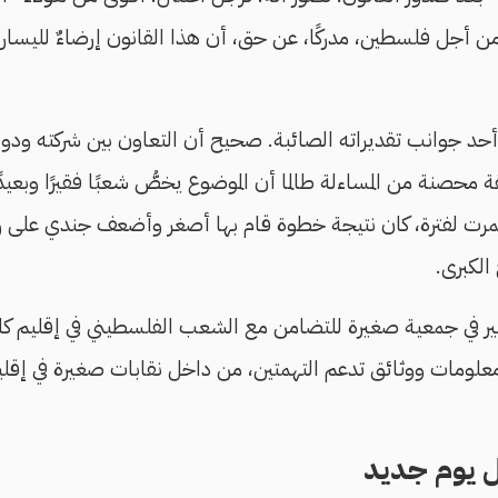
من أجل فلسطين، مدركًا، عن حق، أن هذا القانون إرضاءٌ لليسار 
حد جوانب تقديراته الصائبة. صحيح أن التعاون بين شركته ودولة 
حصنة من المساءلة طالما أن الموضوع يخصُّ شعبًا فقيرًا وبعيدًا
رت لفترة، كان نتيجة خطوة قام بها أصغر وأضعف جندي على رق
 الكبرى.
ير في جمعية صغيرة للتضامن مع الشعب الفلسطيني في إقليم كات
معلومات ووثائق تدعم التهمتين، من داخل نقابات صغيرة في إقل
ل يوم جديد