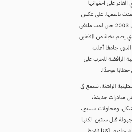
 القادر على احتوائها
تحدث باسمها. على عكس
ما حدث مثلًا في 2003 حين لعب ملتقى
ي يضم نخبة من المثقفين
الدور، جامعًا أغلب
وبية الرافضة للحرب على
 خطابًا موحدًا.
سطينية الراهنة، نسمع في
ن مبادرات جديدة،
كل، ومحاولات تنسيق،
هولة قبل سنتين، لكنها
ٍ جاذبة. لكننا نلاحظ