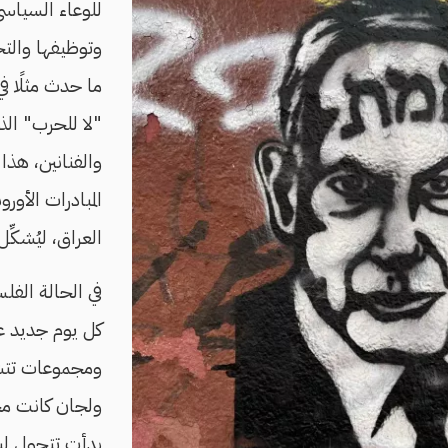
للوعاء السياسي
وتوظيفها وال
"لا للحرب" الذ
والفنانين، هذا 
المبادرات الأور
العراق، ليُشكِّل
في الحالة الفل
كل يوم جديد ع
ومجموعات تتش
ولجان كانت مج
بدأت تتحول لبؤر