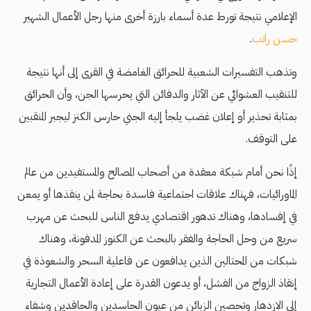
الإعلامي نتيجة تورط عدة أسماء بارزة أخرى منها رجل الأعمال الشهير
حسن راتب
.
وتذهب التفسيرات الشعبية للحرائق الغامضة في القرى إلى أنها نتيجة
للتنقيب العشوائي عن الآثار والدفائن التي يحرسها الجن، وأن الحرائق
بمثابة تحذير أو إعلان غضب يلجأ إليه الجني حارس الكنز ليجبر المنقبين
على التوقف.
إذًا نحن أمام شبكة معقدة من أصحاب المصالح والمستفيدين من عالم
الماورائيات، فهناك علاقات اجتماعية فاسدة بحاجة لمن ينقذها أو يمعن
في إفسادها، وهناك تدهور اقتصادي يدفع الناس للبحث عن مهرب
سريع من وحل الحاجة والفقر بالبحث عن الكنوز المدفونة، وهناك
شبكات من المحتالين الذين يدافعون عن فاعلية السحر والشعوذة في
إنقاذ الزواج من الفشل، أو يدعون القدرة على إعادة الأعمال التجارية
إلى الازدهار وتحصين الزبائن من عيون الحاسدين والحاقدين وشفاء