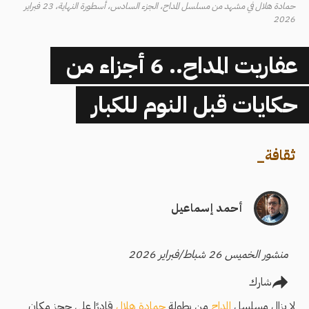
حمادة هلال في مشهد من مسلسل المداح، الجزء السادس، أسطورة النهاية، 23 فبراير
2026
عفاريت المداح.. 6 أجزاء من
حكايات قبل النوم للكبار
ثقافة
_
أحمد إسماعيل
منشور الخميس 26 شباط/فبراير 2026
شارك
لا يزال مسلسل
المداح
من بطولة
حمادة هلال
قادرًا على حجز مكان