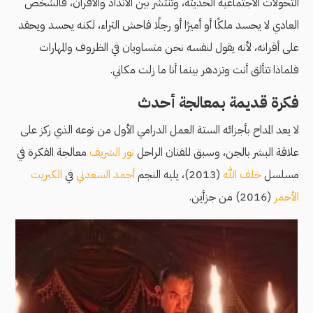
التحولات الاجتماعية الحديثة، وتنتشر بين الأنداد والأقران، فالشخص
العادي لا يحسد ملكًا أو أميرًا أو رجلًا فاحش الثراء، لكنه يحسد ويحقد
على أقرانه، لأنه يقول لنفسه نحن متساويان في الظروف والمهارات
فلماذا تتألق أنت وتزدهر بينما أنا ما زلت مكاني.
فكرة قديمة بمعالجة أحدث
لا يعد المداح بأجزائه الستة العمل الدرامي الأول من نوعه الذي ركز على
علاقة البشر بالجن، وسبق للفنان الراحل
نور الشريف
معالجة الفكرة في
مسلسل
خلف الله
(2013)، يليه النجم
أحمد السعدني
في
الكبريت
الأحمر
(2016) من جزأين.