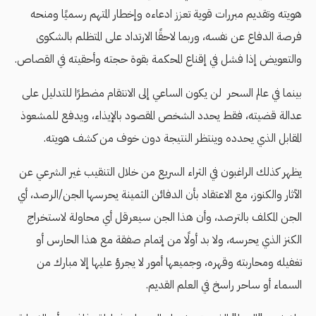
هويته وتقديم مبررات قوية تعزز ادعاءه وإخطار المتهم رسميًا ومنحه
فرصة الدفاع عن نفسه، وربما لاحقًا الارتداد على المتظلم بالشكوى
والتعويض إذا فشل في إقناع المحكمة بقوة حجته وأحقيته في القصاص.
بينما في عالم السحر لن يكون الساعي إلى الانتقام مضطرًا للتدليل على
عدالة قضيته، فقط يحدد الشخص المقصود بالإيذاء، ويدفع للمشعوذ
المقابل الذي يحدده وينتظر النتيجة دون خوف من كشف هويته.
يظهر كذلك الراغبون في الثراء السريع من خلال التنقيب غير الشرعي عن
الآثار والكنوز، مع الاعتقاد بأن الدفائن الثمينة يحرسها الجن/الرصد، أي
الجن المكلف بالترصد، وأن هذا الجن سيعرقل أي محاولة لاستخراج
الكنز الذي يحرسه، ولا بد أولًا من إتمام صفقة مع هذا الحارس أو
تغفيله ومحاربته وقهره، وجميعها أمور لا يجرؤ عليها إلا مبارك من
السماء أو ساحر راسخ في العلم القديم.