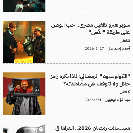
سوبر هيرو تقفيل مصري.. حب الوطن
على طريقة "النُص"
ثقافة_
17-3-2026
أحمد إسماعيل_
"الكولوسيوم" الرمضاني: لماذا نكره رامز
جلال ولا نتوقف عن مشاهدته؟
ثقافة_
11-3-2026
مينا فؤاد توفيق_
مسلسلات رمضان 2026.. الدراما في