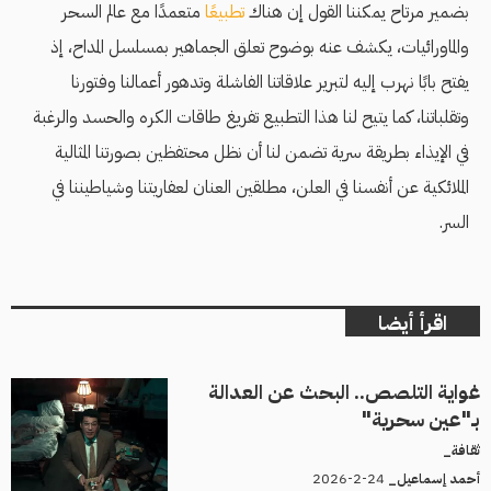
بضمير مرتاح يمكننا القول إن هناك
تطبيعًا
متعمدًا مع عالم السحر
والماورائيات، يكشف عنه بوضوح تعلق الجماهير بمسلسل المداح، إذ
يفتح بابًا نهرب إليه لتبرير علاقاتنا الفاشلة وتدهور أعمالنا وفتورنا
وتقلباتنا، كما يتيح لنا هذا التطبيع تفريغ طاقات الكره والحسد والرغبة
في الإيذاء بطريقة سرية تضمن لنا أن نظل محتفظين بصورتنا المثالية
الملائكية عن أنفسنا في العلن، مطلقين العنان لعفاريتنا وشياطيننا في
السر.
اقرأ أيضا
غواية التلصص.. البحث عن العدالة
بـ"عين سحرية"
ثقافة_
24-2-2026
أحمد إسماعيل_