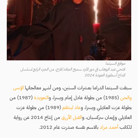
موقع السينما
فتحي عبد الوهاب في دور المارد سميح الجلاد/قزح، من الجزء الرابع لمسلسل
المداح أسطورة العودة 2024
سبقت السينما الدراما بعشرات السنين، ومن أشهر معالجاتها
الإنس
والجن
(1985) من بطولة عادل إمام ويسرا، و
التعويذة
(1987) من
بطولة عزت العلايلي ويسرا، و
عاد لينتقم
(1989) من بطولة عزت
العلايلي وإيمان سركسيان، و
الفيل الأزرق
من إنتاج 2014 عن رواية
للكاتب
أحمد مراد
بالاسم نفسه صدرت عام 2012.