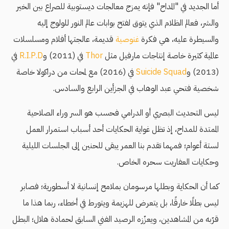
أما الجديد في "المداح" فإنه يمزج معالجات ديستوبية للصراع بين الخير
والشر، فعالم الظلام الذي يتوق لفتح بوابات عالم النور للولوج إليه
والسيطرة عليه، هي فكرة
غنوصية
قديمة، عالجتها أفلام ومسلسلات
عالمية كثيرة خاصة إنتاجات مارفيل مثل
Thor
في (2011) و
R.I.P.D
في
(2013) و
Suicide Squad
في (2016) مع لمحات من دراكولا خاصة
شخصية فتحي عبد الوهاب في الجزأين الرابع والسادس.
ليس التحديث البصري أو الدرامي فحسب هو السر وراء الصلاحية
الممتدة للمداح، إذ تظل غواية الحكايات أحد أسباب استمرار العمل
لستة أعوام؛ فمهما تقدم بنا العمر يبقى للحنين إلى الجلسات الليلية
وحكايات العفاريت سحره الخاص.
كما أن الحكاية وبطلها مرسومان بملامح إنسانية لا أسطورية؛ فصابر
ليس بطلًا خارقًا، بل يتعرض للهزيمة ويتورط في أخطاء، ربما هذا ما
قرّبه من المشاهدين، ويعزّزه الرصيد الفني السابق لحمادة هلال؛ البطل