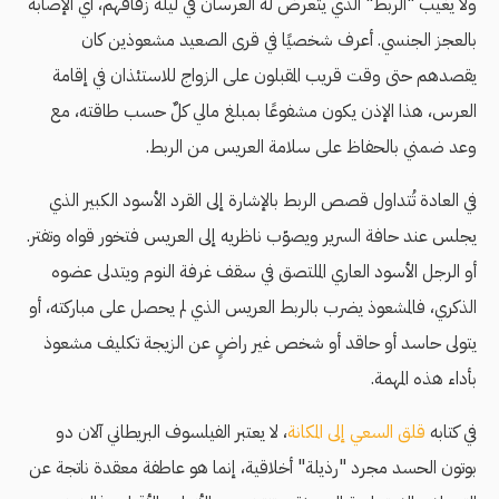
ولا يغيب "الربط" الذي يتعرض له العرسان في ليلة زفافهم، أي الإصابة
بالعجز الجنسي. أعرف شخصيًا في قرى الصعيد مشعوذين كان
يقصدهم حتى وقت قريب المقبلون على الزواج للاستئذان في إقامة
العرس، هذا الإذن يكون مشفوعًا بمبلغ مالي كلٌ حسب طاقته، مع
وعد ضمني بالحفاظ على سلامة العريس من الربط.
في العادة تُتداول قصص الربط بالإشارة إلى القرد الأسود الكبير الذي
يجلس عند حافة السرير ويصوّب ناظريه إلى العريس فتخور قواه وتفتر.
أو الرجل الأسود العاري الملتصق في سقف غرفة النوم ويتدلى عضوه
الذكري، فالمشعوذ يضرب بالربط العريس الذي لم يحصل على مباركته، أو
يتولى حاسد أو حاقد أو شخص غير راضٍ عن الزيجة تكليف مشعوذ
بأداء هذه المهمة.
في كتابه
قلق السعي إلى المكانة
، لا يعتبر الفيلسوف البريطاني آلان دو
بوتون الحسد مجرد "رذيلة" أخلاقية، إنما هو عاطفة معقدة ناتجة عن