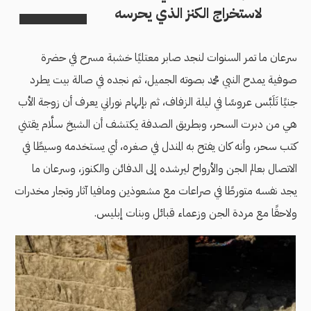
لاستخراج الكنز الذي يحرسه
سرعان ما تمر السنوات لنجد صابر معتليًا خشبة مسرح في حضرة
صوفية يمدح النبي محمد بصوته الجميل، ثم نجده في صالة بيت يطرد
جنيًا تَلَبَّس عروسًا في ليلة الزفاف، ثم بإلهام نوراني يعرف أن زوجة الأب
هي من دبرت السحر، وبطريق الصدفة يكتشف أن الشيخ سلَّام يقتني
كتب سحر، وأنه كان يفتح به المندل في صغره، أي يستخدمه وسيطًا في
الاتصال بعالم الجن والأرواح ليرشده إلى الدفائن والكنوز، وسرعان ما
يجد نفسه متورطًا في صراعات مع مشعوذين ومافيا آثار وتجار مخدرات
ولاحقًا مع مردة الجن وزعماء قبائل وبنات إبليس.