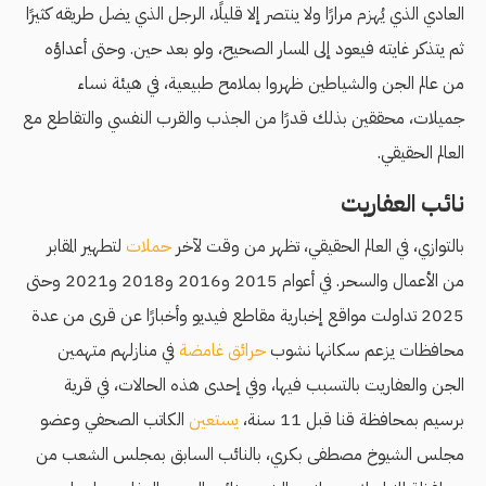
العادي الذي يُهزم مرارًا ولا ينتصر إلا قليلًا، الرجل الذي يضل طريقه كثيرًا
ثم يتذكر غايته فيعود إلى المسار الصحيح، ولو بعد حين. وحتى أعداؤه
من عالم الجن والشياطين ظهروا بملامح طبيعية، في هيئة نساء
جميلات، محققين بذلك قدرًا من الجذب والقرب النفسي والتقاطع مع
العالم الحقيقي.
نائب العفاريت
بالتوازي، في العالم الحقيقي، تظهر من وقت لآخر
حملات
لتطهير المقابر
من الأعمال والسحر. في أعوام 2015 و2016 و2018 و2021 وحتى
2025 تداولت مواقع إخبارية مقاطع فيديو وأخبارًا عن قرى من عدة
محافظات يزعم سكانها نشوب
حرائق غامضة
في منازلهم متهمين
الجن والعفاريت بالتسبب فيها، وفي إحدى هذه الحالات، في قرية
برسيم بمحافظة قنا قبل 11 سنة،
يستعين
الكاتب الصحفي وعضو
مجلس الشيوخ مصطفى بكري، بالنائب السابق بمجلس الشعب من