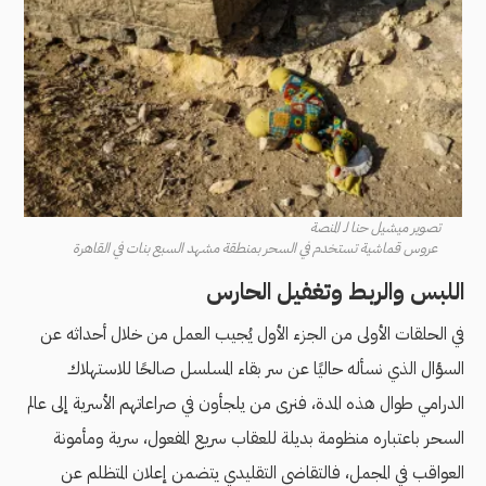
تصوير ميشيل حنا لـ المنصة
عروس قماشية تستخدم في السحر بمنطقة مشهد السبع بنات في القاهرة
اللبس والربط وتغفيل الحارس
في الحلقات الأولى من الجزء الأول يُجيب العمل من خلال أحداثه عن
السؤال الذي نسأله حاليًا عن سر بقاء المسلسل صالحًا للاستهلاك
الدرامي طوال هذه المدة، فنرى من يلجأون في صراعاتهم الأسرية إلى عالم
السحر باعتباره منظومة بديلة للعقاب سريع المفعول، سرية ومأمونة
العواقب في المجمل، فالتقاضي التقليدي يتضمن إعلان المتظلم عن