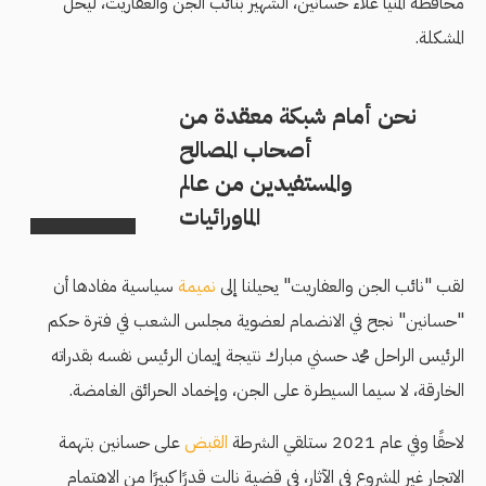
محافظة المنيا علاء حسانين، الشهير بنائب الجن والعفاريت، ليحل
المشكلة.
نحن أمام شبكة معقدة من
أصحاب المصالح
والمستفيدين من عالم
الماورائيات
لقب "نائب الجن والعفاريت" يحيلنا إلى
نميمة
سياسية مفادها أن
"حسانين" نجح في الانضمام لعضوية مجلس الشعب في فترة حكم
الرئيس الراحل محمد حسني مبارك نتيجة إيمان الرئيس نفسه بقدراته
الخارقة، لا سيما السيطرة على الجن، وإخماد الحرائق الغامضة.
لاحقًا وفي عام 2021 ستلقي الشرطة
القبض
على حسانين بتهمة
الاتجار غير المشروع في الآثار، في قضية نالت قدرًا كبيرًا من الاهتمام