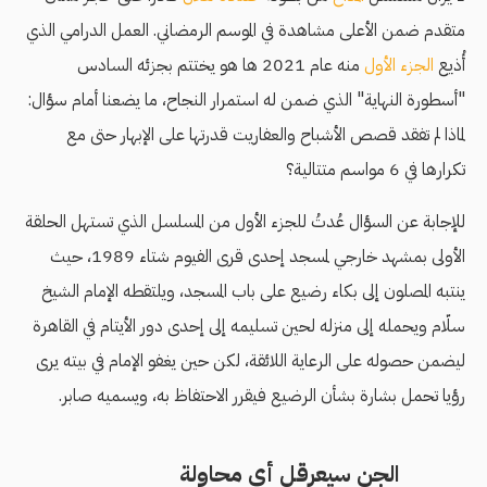
متقدم ضمن الأعلى مشاهدة في الموسم الرمضاني. العمل الدرامي الذي
أُذيع
الجزء الأول
منه عام 2021 ها هو يختتم بجزئه السادس
"أسطورة النهاية" الذي ضمن له استمرار النجاح، ما يضعنا أمام سؤال:
لماذا لم تفقد قصص الأشباح والعفاريت قدرتها على الإبهار حتى مع
تكرارها في 6 مواسم متتالية؟
للإجابة عن السؤال عُدتُ للجزء الأول من المسلسل الذي تستهل الحلقة
الأولى بمشهد خارجي لمسجد إحدى قرى الفيوم شتاء 1989، حيث
ينتبه المصلون إلى بكاء رضيع على باب المسجد، ويلتقطه الإمام الشيخ
سلّام ويحمله إلى منزله لحين تسليمه إلى إحدى دور الأيتام في القاهرة
ليضمن حصوله على الرعاية اللائقة، لكن حين يغفو الإمام في بيته يرى
رؤيا تحمل بشارة بشأن الرضيع فيقرر الاحتفاظ به، ويسميه صابر.
الجن سيعرقل أي محاولة