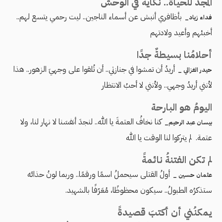
المجد للحياة.. نكاية في الوحش
بأظافري أنبش عن أسماء الناجين.. ليت رحمي يتسع لهم..
فداء زياد_
أخبئهم وأعيد ولادتهم
أحلامُنا بسيطةٌ جدًا
أريدُ أن تمشوا في جنازتي.. أن تُلقوا على وجهيَ الزهور.. هذا
حيدر الغزالي _
لأنني أريدُ وجهي.. ولأنني لا أحبُ الانتظار
اليومُ هو البارحة
كنا نخافُ العتمةَ يا الله.. لنجدَ أنفسَنا لا نهار لنا، ولا
بيسان عبد الرحيم_
عتمة. لم يتركوا لنا الوقت يا الله
لم تكن الفتنةُ نائمةً
أولُ القتلى سيحملُ اسمًا ورقمًا.. وربما لونُ حذائه
عثمان حسين _
ستذكرُه الطبولُ.. سيكون محظوظًا، مُعَرّفًا بالشهيد.
يمكنُني أن أكتبَ قصيدةً