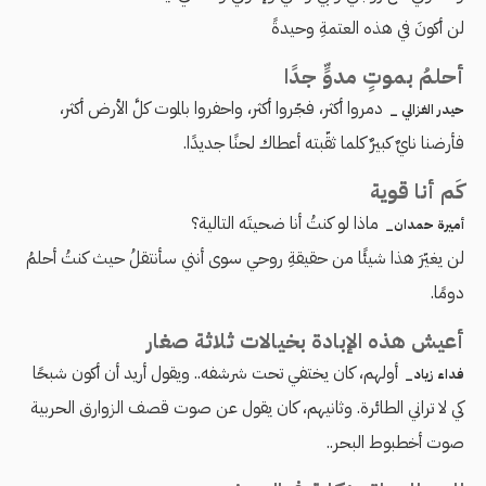
لن أكونَ في هذه العتمةِ وحيدةً
أحلمُ بموتٍ مدوٍّ جدًا
دمروا أكثر، فجّروا أكثر، واحفروا بالموت كلَّ الأرض أكثر،
حيدر الغزالي _
فأرضنا نايٌ كبيرٌ كلما ثقّبته أعطاك لحنًا جديدًا.
كَم أنا قوية
ماذا لو كنتُ أنا ضحيتَه التالية؟
أميرة حمدان_
لن يغيّرَ هذا شيئًا من حقيقةِ روحي سوى أنني سأنتقلُ حيث كنتُ أحلمُ
دومًا.
أعيش هذه الإبادة بخيالات ثلاثة صغار
أولهم، كان يختفي تحت شرشفه.. ويقول أريد أن أكون شبحًا
فداء زياد_
كي لا تراني الطائرة. وثانيهم، كان يقول عن صوت قصف الزوارق الحربية
صوت أخطبوط البحر..