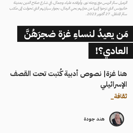
الزميل سالم الريس مع زوجته نور، وأولاده علياء وجمال، في شارع صلاح الدين بمدينة
خانيونس التي نزحوا إليها من منزلهم بحي الرمال، بجوار سيارتهم التي تحولت إلى مكتب
سالم المتنقل. 27 أكتوبر 2023.
مَن يعيدُ لنساءِ غزة ضجرَهُنَّ
العادي؟!
هنا غزة| نصوص أدبية كُتبت تحت القصف
الإسرائيلي
ثقافة
_
هند جودة