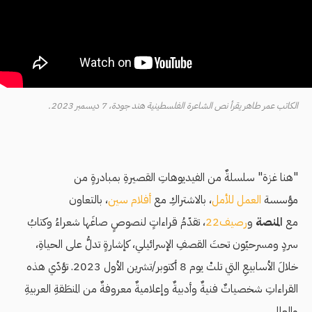
الكاتب عمر طاهر يقرأ نص الشاعرة الفلسطينية هند جودة، 7 ديسمبر 2023.
"هنا غزة" سلسلةٌ من الفيديوهاتِ القصيرةِ بمبادرةٍ من
مؤسسة
العمل للأمل
، بالاشتراكِ مع
أفلام سين
، بالتعاون
مع
المنصة
و
رصيف22
، تقدّمُ قراءاتٍ لنصوصٍ صاغَها شعراءُ وكتابُ
سردٍ ومسرحيّون تحتَ القصفِ الإسرائيلي، كإشارةٍ تدلُّ على الحياةِ،
خلالَ الأسابيعِ التي تلتْ يوم 8 أكتوبر/تشرين الأول 2023. تؤدّي هذه
القراءاتِ شخصياتٌ فنيةٌ وأدبيةٌ وإعلاميةٌ معروفةٌ من المنطَقةِ العربيةِ
والعالمِ.