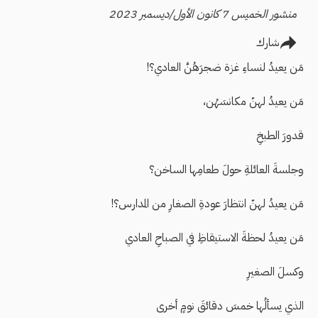
منشور الخميس 7 كانون الأول/ديسمبر 2023
شارك
مَن يعيدُ لنساءِ غزة ضجرَهُنَّ العادي؟!
مَن يعيدُ لهنّ مكانسَهُن،
قدورَ الطبخِ
وجلسةَ العائلةِ حولَ طعامِها الساخن؟
مَن يعيدُ لهنّ انتظارَ عودةِ الصغارِ من المدارس؟!
مَن يعيدُ لحظةَ الاستيقاظِ في الصباحِ العادي
وكسلَ الصغيرِ
الذي يسألُها خمسَ دقائقَ نومٍ أخرى