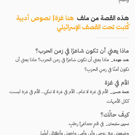
هذه القصة من ملف
هنا غزة| نصوص أدبية
كُتبت تحت القصف الإسرائيلي
ماذا يعني أن تكون شاعرًا في زمن الحرب؟
ماذا يعني أن تكون شاعرًا في زمن الحرب؟ ماذا يعني أن
هند جودة_
تكونَ آمنًا في زمنِ الحربِ؟
الأم في غزة
الأم في غزة لا تنام... الأم في غزة لا تبكي... الأم في غزة ليست
نعمة حسن_
ككل الأمهات.
كيفَ حالُك؟
في قبرٍ جماعيٍّ رطبٍ.
نسرين سليمان_
وضعوني مع زوجي وأبي وأمي وإخوتي وأطفالي أيضًا.