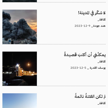
لا سُكّر في المدينة!
ثقافة_
9-12-2023
هند جودة_
يمكنُني أن أكتبَ قصيدةً
ثقافة_
5-12-2023
يوسف القدرة _
لم تكن الفتنةُ نائمةً
ثقافة_