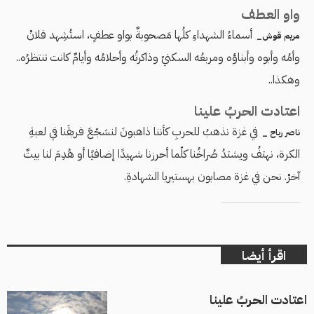
واو العطف
أسماءُ الشهداءِ كلُها مَصحوبةٌ بواو عطفٍ، استُشِهد فلانْ
مريم قوش_
وأمُه وأبوه وأبناؤه ومربعُه السكنيّ وذاكرتُه وأحلامُه وأيامٌ كانت تنتظرُه..
وهكذا..
اعتادت الحربُ علينا
في غزة نذهبُ للحربِ كأننا ذاهبونَ لنشجّعَ فريقَنا في لعبةِ
ناصر رباح _
الكرة، نهتفُ ويشتدُ صُراخُنا كلّما أحرزنا شهيدًا إضافيًا أو هُدِمَ لنا بيتٌ
آخرْ. نحن في غزة مصابون بهستيريا الشهادةِ.
اقرأ أيضا
اعتادت الحربُ علينا