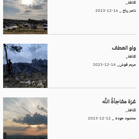
ثقافة_
16-12-2023
ناصر رباح _
واو العطف
ثقافة_
14-12-2023
مريم قوش_
غزة مفاجأةُ الله
ثقافة_
12-12-2023
محمود جودة _