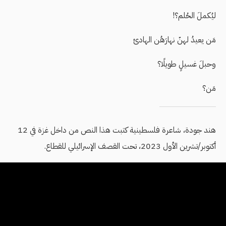
ليُكملَ الحُلم؟!
مَن يعيدُ لهنّ نهارَهُن الهادئ
وحبلَ غسيلٍ طويلًا؟
مَن؟
هند جودة، شاعرة فلسطينية كتبت هذا النص من داخل غزة في 12
أكتوبر/تشرين الأول 2023، تحت القصف الإسرائيلي للقطاع.