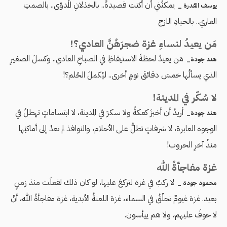
يمكنُني أن أكتبَ قصيدةً.. بالخذلانِ المُدوّي.. بالصمتِ
يوسف القدرة _
العاري.. بالحيادِ اللزج
مَن يعيدُ لنساءِ غزة ضجرَهُنَّ العادي؟!
مَن يعيدُ لحظةَ الاستيقاظِ في الصباحِ العادي.. وكسلَ الصغيرِ
هند جودة_
الذي يسألُها خمسَ دقائقَ نومٍ أخرى.. ليُكملَ الحُلم؟!
لا سُكّر في المدينة!
أريدُ أن أخبزَ كعكةً ولا سكرَ في المدينة، لا ابتساماتٍ تهطلُ في
هند جودة_
الوجوه العابرة، لا شرفاتٍ تطلُّ على الأحلام، والنوافذ لم تعدْ إلى أماكنِها
منذُ آخرِ الحروب!
غزة مفاجأةُ الله
لا ركبٌ في غزة لتركعَ عليها، لو كان ذلك لفعلَت منذ زمنٍ
محمود جودة _
بعيد. غزة غيومٌ تحلّقُ في السماء، غزة اللعنةُ الأبدية، غزة مفاجأةُ الله، أنْ
لا خوفَ عليهم، ولا هم ييأسون.