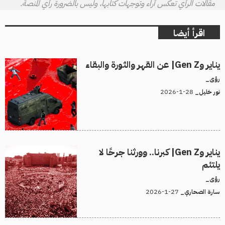
مقالات الرأي تعكس آراء وتوجهات كتابها، وليس بالضرورة رأي المنصة.
اقرأ أيضا
يناير وGen Z| عن القهر والثورة والبقاء
رؤى_
28-1-2026
نور خليل_
يناير وGen Z| كبرنا.. وورثنا جرحًا لا
يلتئم
رؤى_
27-1-2026
سارة الصحاري_