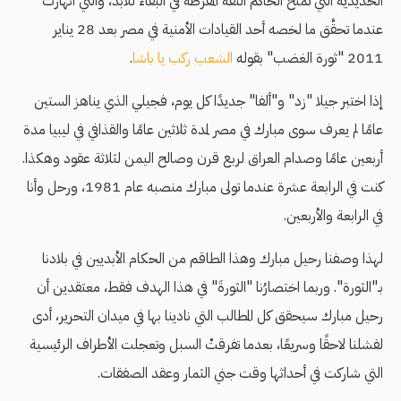
الحديدية التي تمنح الحاكم الثقة المفرطة في البقاء للأبد، والتي انهارت
عندما تحقَّق ما لخصه أحد القيادات الأمنية في مصر بعد 28 يناير
2011 "ثورة الغضب" بقوله
الشعب ركب يا باشا
.
إذا اختبر جيلا "زد" و"ألفا" جديدًا كل يوم، فجيلي الذي يناهز الستين
عامًا لم يعرف سوى مبارك في مصر لمدة ثلاثين عامًا والقذافي في ليبيا مدة
أربعين عامًا وصدام العراق لربع قرن وصالح اليمن لثلاثة عقود وهكذا.
كنت في الرابعة عشرة عندما تولى مبارك منصبه عام 1981، ورحل وأنا
في الرابعة والأربعين.
لهذا وصفنا رحيل مبارك وهذا الطاقم من الحكام الأبديين في بلادنا
بـ"الثورة". وربما اختصارُنا "الثورةَ" في هذا الهدف فقط، معتقدين أن
رحيل مبارك سيحقق كل المطالب التي نادينا بها في ميدان التحرير، أدى
لفشلنا لاحقًا وسريعًا، بعدما تفرقتْ السبل وتعجلت الأطراف الرئيسية
التي شاركت في أحداثها وقت جني الثمار وعقد الصفقات.