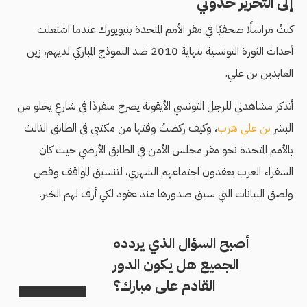
إلى التحرير خذوني
كنتُ مراسلًا صحفيًا في مقر الأمم المتحدة بنيويورك عندما اشتعلت
أحداث الثورة التونسية بنهاية 2010 ضد النموذج المباركي لديهم، زين
العابدين بن علي.
أتذكر مشاهدتي للرجل التونسي الأيقونة يصرخ منفردًا في شارعٍ يخلو من
البشر
بن علي هرب
، وكيف ركضتُ وقتها من مكتبي في الطابق الثالث
بالأمم المتحدة نحو مقر مجلس الأمن في الطابق الأرضي حيث كان
السفراء العرب يعقدون اجتماعهم الشهري، لتنسيق المواقف وقص
ولصق البيانات التي سبق صدورها منذ عقود لكي أزف لهم الخبر.
أصبح السؤال الذي يردده
الجميع هل يكون الدور
القادم على مبارك؟