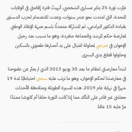
غيَّرت ثورة 25 يناير مساري الشخصي، أنهيتُ فترة إقامتي في الولايات
المتحدة، التي امتدت نحو عشر سنوات، وعدت للانضمام لحزب الدستور
بقيادة الدكتور البرادعي، ثم المشاركة متحدثًا باسم جبهة الإنقاذ الوطني
لمعارضة حكم المرشد والجماعة منفردة، وهو ما تسبب بعد رحيل
الإخوان في
تعرضي
لمحاولة اغتيال على يد أنصارها طعنوني بالسكين
وحاولوا قطع يدي اليسرى.
لتبدأ معارضتي لنظام ما بعد 30 يونيو 2013 الذي لم يعبِّر عن طموحنا
في معارضتنا لحكم الإخوان، وهو ما ترتب عليه
سجني
احتياطيًا لمدة 19
شهرًا في نهاية عام 2019. هذه المسيرة الطويلة ومتلاحقة الأحداث
جعلتني غير قادر على التأكد مما إذا كانت الثورة حلمًا أم كابوسًا ممتدًا
مرَّ عليه 15 عامًا.