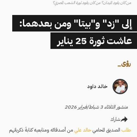
من كان يقود الميدان؟ من كان يقود ثورة الشعب المصري؟
إلى "زد" و"بيتا" ومن بعدهما:
عاشت ثورة 25 يناير
رؤى
_
خالد داود
منشور الثلاثاء 3 شباط/فبراير 2026
شارك
طلب
الصديق المحامي
خالد علي
من أصدقائه ومتابعيه كتابةَ ذكرياتهم