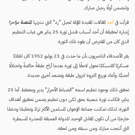
ولنضمن أولًا رحيل مبارك.
قرأت في
أحد
المقالات المفيدة المؤلمة لجيل "زد" التي نشرتها
المنصة
مؤخرًا
إشارة لحقيقة أن أحد أسباب فشل ثورة 25 يناير هي غياب التنظيم
الذي كان من المفترض أن يقود تلك الثورة.
يقر الأصدقاء الناصريون بأن ما حدث في 23 يوليو 1952 كان انقلابًا
عسكريًا كلاسيكيًا تحول لاحقًا إلى ثورة بعدما أزاح طبقةً حاكمةً واحتلالًا
أجنبيًّا، وأعاد توزيع الثروة لتزول طبقة وتصعد أخرى جديدة.
تحقق ذلك بوجود تنظيم اسمه "الضباط الأحرار" يدير ويخطط. أما 25
يناير، فكانت ثورة شعبية بحق لكن دون تنظيم يضمن تحقيق أهداف
الثورة، لذلك تمكنت جماعة الإخوان المسلمين الأكثر ثراءً وتنظيمًا ودعمًا
خارجيًا من أن تكون المقابل الوحيد للدولة العميقة المتجذرة المسيطرة
التي أنتجت مبارك ومن سبقه ومن لحقه.