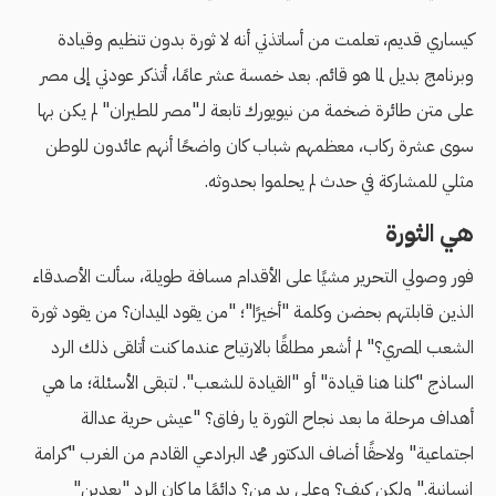
كيساري قديم، تعلمت من أساتذتي أنه لا ثورة بدون تنظيم وقيادة
وبرنامج بديل لما هو قائم. بعد خمسة عشر عامًا، أتذكر عودتي إلى مصر
على متن طائرة ضخمة من نيويورك تابعة لـ"مصر للطيران" لم يكن بها
سوى عشرة ركاب، معظمهم شباب كان واضحًا أنهم عائدون للوطن
مثلي للمشاركة في حدث لم يحلموا بحدوثه.
هي الثورة
فور وصولي التحرير مشيًا على الأقدام مسافة طويلة، سألت الأصدقاء
الذين قابلتهم بحضن وكلمة "أخيرًا"؛ "من يقود الميدان؟ من يقود ثورة
الشعب المصري؟" لم أشعر مطلقًا بالارتياح عندما كنت أتلقى ذلك الرد
الساذج "كلنا هنا قيادة" أو "القيادة للشعب". لتبقى الأسئلة؛ ما هي
أهداف مرحلة ما بعد نجاح الثورة يا رفاق؟ "عيش حرية عدالة
اجتماعية" ولاحقًا أضاف الدكتور محمد البرادعي القادم من الغرب "كرامة
إنسانية." ولكن كيف؟ وعلى يد من؟ دائمًا ما كان الرد "بعدين"