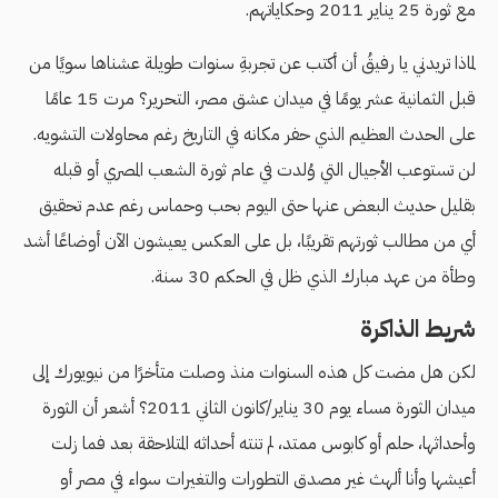
مع ثورة 25 يناير 2011 وحكاياتهم.
لماذا تريدني يا رفيقُ أن أكتب عن تجربةِ سنوات طويلة عشناها سويًا من
قبل الثمانية عشر يومًا في ميدان عشق مصر، التحرير؟ مرت 15 عامًا
على الحدث العظيم الذي حفر مكانه في التاريخ رغم محاولات التشويه.
لن تستوعب الأجيال التي وُلدت في عام ثورة الشعب المصري أو قبله
بقليل حديث البعض عنها حتى اليوم بحب وحماس رغم عدم تحقيق
أي من مطالب ثورتهم تقريبًا، بل على العكس يعيشون الآن أوضاعًا أشد
وطأة من عهد مبارك الذي ظل في الحكم 30 سنة.
شريط الذاكرة
لكن هل مضت كل هذه السنوات منذ وصلت متأخرًا من نيويورك إلى
ميدان الثورة مساء يوم 30 يناير/كانون الثاني 2011؟ أشعر أن الثورة
وأحداثها، حلم أو كابوس ممتد، لم تنته أحداثه المتلاحقة بعد فما زلت
أعيشها وأنا ألهث غير مصدق التطورات والتغيرات سواء في مصر أو