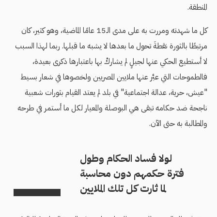
المنطقة.
كل ما شهدته ومررت به على مدى الـ15 عامًا الماضية، وهو كثير، كان
مرتبطًا بالثورة نقطةَ تحول ما بعدها لا يشبه ما قبلها. ربما لهذا السبب
لا أستطيع الحكي عنها لجيلٍ لم يشاركْ بها باعتبارها ذكرى بعيدة،
فالطموحات التي عبَّر عنها ملايين المصريين ولخصوها في شعار بسيط
"عيش، حرية، عدالة اجتماعية" في بلد لم يعتد القيام بثورات شعبية
ناجحة ضد حكامه تبقى هي البوصلة والمعيار لكل ما أستمر في طرحه
والمطالبة به حتى الآن.
لولا فساد الحكام وطول
فترة حكمهم دون محاسبة
لما ثارت كل تلك الملايين