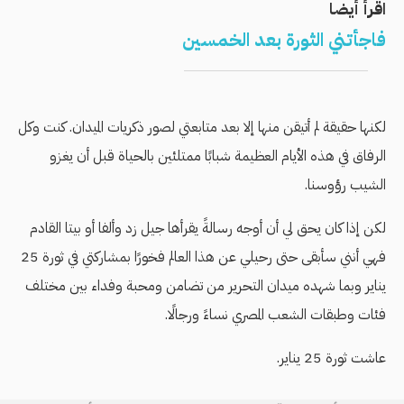
اقرأ أيضا
فاجأتني الثورة بعد الخمسين
لكنها حقيقة لم أتيقن منها إلا بعد متابعتي لصور ذكريات الميدان. كنت وكل
الرفاق في هذه الأيام العظيمة شبابًا ممتلئين بالحياة قبل أن يغزو
الشيب رؤوسنا.
لكن إذا كان يحق لي أن أوجه رسالةً يقرأها جيل زد وألفا أو بيتا القادم
فهي أنني سأبقى حتى رحيلي عن هذا العالم فخورًا بمشاركتي في ثورة 25
يناير وبما شهده ميدان التحرير من تضامن ومحبة وفداء بين مختلف
فئات وطبقات الشعب المصري نساءً ورجالًا.
عاشت ثورة 25 يناير.