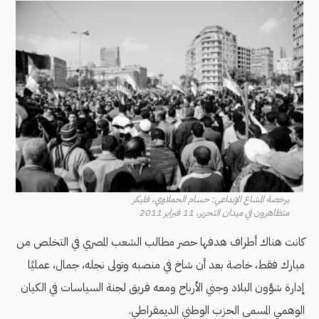
برخصة المشاع الإبداعي: حسام الحملاوي، فليكر
متظاهرون في ميدان التحرير، 11 فبراير 2011
كانت هناك أطراف هدفها حصر مطالب الشعب المصري في التخلص من
مبارك فقط، خاصة بعد أن شاخ في منصبه وتولى نجله، جمال، عمليًا
إدارة شؤون البلاد وجني الأرباح ومعه فريق لجنة السياسات في الكيان
الوهمي المسمى الحزب الوطني الديمقراطي.