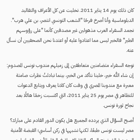
كان ذلك يوم 14 يناير 2011. تخليت عن كل الأعراف والتقاليد
الدبلوماسية وأنا أصرخ فرحًا "الشعب التونسي انتصر، بن علي هرب".
تجمد السفراء العرب مذهولين غير مصدقين كأنما "على رؤوسهم
الطير" فالخبر ليس مما اعتادوا عليه أو اعتدنا نحن الصحفيين أن نسأل
عنه.
توجه السفراء متضامنين متعاطفين إلى زميلهم مندوب تونس المصدوم:
إن شاء الله خير، خلينا نتأكد من الخبر، بينما تبادلتُ نظرات صامتة
معبرة مع مندوبنا المصري في وقت كان كلانا يعرف ويتابع الدعوات
للتظاهر في مصر يوم 25 يناير 2011، التي اكتسبت زخمًا هائلًا بعد
نجاح ثورة تونس.
أصبح السؤال الذي يردده الجميع هل يكون الدور القادم على مبارك؟
مصر ليست تونس طبعًا، لكنها تشبهها في ركن أساسي؛ القبضة الأمنية