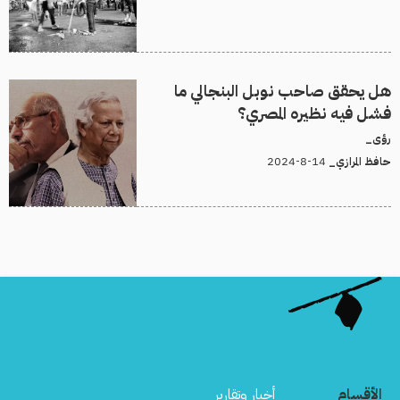
هل يحقق صاحب نوبل البنجالي ما
فشل فيه نظيره المصري؟
رؤى_
14-8-2024
حافظ المرازي_
الأقسام
أخبار وتقارير