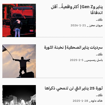
يناير وGen Z| أكثر واقعيةً.. أقل
اندفاعًا
رؤى_
21-1-2026
مروان محرز _
سرديات يناير الصحفية| نخبنة الثورة
رؤى_
5-2-2025
باسل رمسيس_
ثورة 25 يناير التي لن تنمحي ذكراها
رؤى_
28-1-2025
خالد داود_