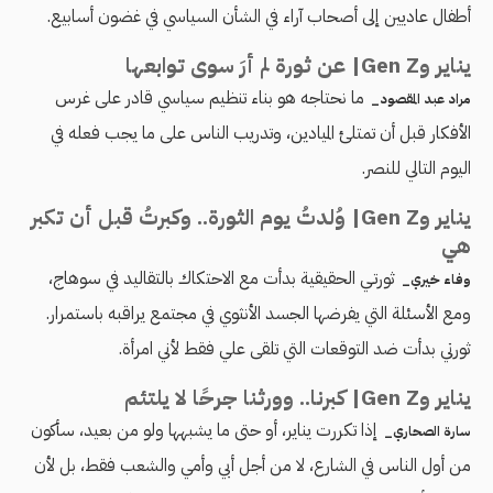
أطفال عاديين إلى أصحاب آراء في الشأن السياسي في غضون أسابيع.
يناير وGen Z| عن ثورة لم أرَ سوى توابعها
ما نحتاجه هو بناء تنظيم سياسي قادر على غرس
مراد عبد المقصود_
الأفكار قبل أن تمتلئ الميادين، وتدريب الناس على ما يجب فعله في
اليوم التالي للنصر.
يناير وGen Z| وُلدتُ يوم الثورة.. وكبرتُ قبل أن تكبر
هي
ثورتـي الحقيقية بدأت مع الاحتكاك بالتقاليد في سوهاج،
وفاء خيري_
ومع الأسئلة التي يفرضها الجسد الأنثوي في مجتمع يراقبه باستمرار.
ثورتي بدأت ضد التوقعات التي تلقى علي فقط لأني امرأة.
يناير وGen Z| كبرنا.. وورثنا جرحًا لا يلتئم
إذا تكررت يناير، أو حتى ما يشبهها ولو من بعيد، سأكون
سارة الصحاري_
من أول الناس في الشارع، لا من أجل أبي وأمي والشعب فقط، بل لأن