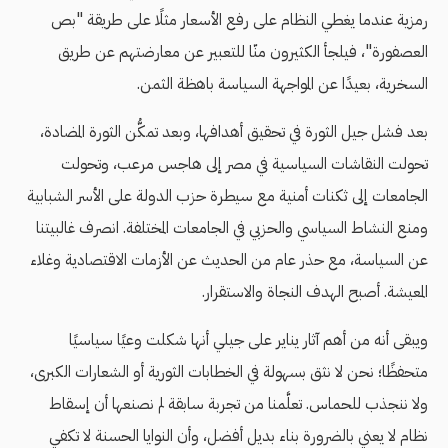
رمزية عندما يغطي النظام على رفع الأسعار مثلًا على طريقة "بص
العصفورة"، فيلجأ الكثيرون منّا للتعبير عن معارضتهم عن طريق
السخرية، بعيدًا عن المواجهة السياسة باهظة الثمن.
بعد فشل جيل الثورة في تحقيق أهدافها، وبعد تمكُّن الثورة المضادة،
تحولت النقاشات السياسية في مصر إلى هاجس مرعب، وتحولت
الجامعات إلى ثكنات أمنية مع سيطرة حزب الدولة على الأسر الشبابية
ومنع النشاط السياسي والحزبي في الجامعات المختلفة. انصرف غالبيتنا
عن السياسة، مع حذر عام من الحديث عن الأزمات الاقتصادية وغلاء
المعيشة. أصبح الهدف النجاة والاستقرار.
ويبقى أنه من أهم آثار يناير على جيلي أنها شكلت وعيًا سياسيًا
متحفظًا؛ نحن لا نثق بسهولة في الخطابات الثورية أو الشعارات الكبرى،
ولا ننجذب للحماس. تعلَّمنا من تجربة سابقة لم نصنعها أن إسقاط
نظام لا يعني بالضرورة بناء بديل أفضل، وأن النوايا الحسنة لا تكفي