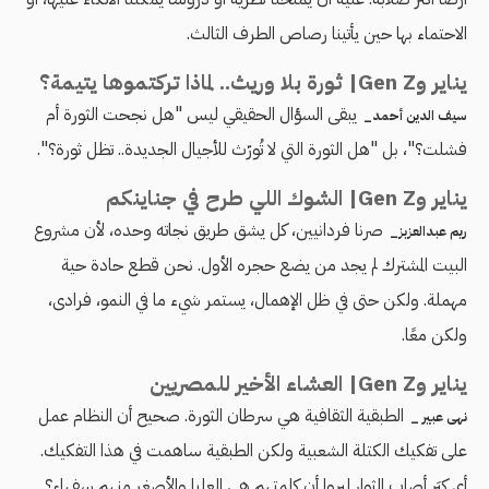
الاحتماء بها حين يأتينا رصاص الطرف الثالث.
يناير وGen Z| ثورة بلا وريث.. لماذا تركتموها يتيمة؟
يبقى السؤال الحقيقي ليس "هل نجحت الثورة أم
سيف الدين أحمد_
فشلت؟"، بل "هل الثورة التي لا تُورّث للأجيال الجديدة.. تظل ثورة؟".
يناير وGen Z| الشوك اللي طرح في جناينكم
صرنا فردانيين، كل يشق طريق نجاته وحده، لأن مشروع
ريم عبدالعزبز_
البيت المشترك لم يجد من يضع حجره الأول. نحن قطع حادة حية
مهملة. ولكن حتى في ظل الإهمال، يستمر شيء ما في النمو، فرادى،
ولكن معًا.
يناير وGen Z| العشاء الأخير للمصريين
الطبقية الثقافية هي سرطان الثورة. صحيح أن النظام عمل
نهى عبير _
على تفكيك الكتلة الشعبية ولكن الطبقية ساهمت في هذا التفكيك.
أي كِبَر أصاب الثوار ليروا أن كلمتهم هي العليا والأصغر منهم سفهاء؟