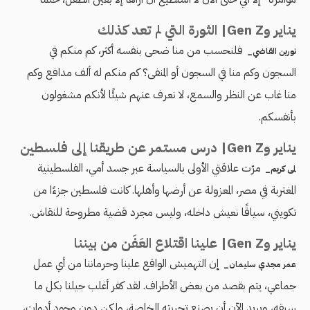
يناير وGen Z| الثورة التي لم تعد كذلك
فلنحسب من منا ضحى بنفسه أكثر، كم منكم في
نورين القاضي_
السجون وكم منا في السجون أو المنفى؟ كم منكم له ألف مدافع وكم
منا غاب عن النظر والسمع، لا نعرف عنهم شيئًا لأنكم مشغولون
بأنفسكم.
يناير وGen Z| درس مستمر عن طريقنا إلى فلسطين
مرّت علاقتي الأولى بالسياسة عبر جسد أمي، الفلسطينية
لمى كريم_
المغتربة في مصر، المعزولة عن أرضها وأهلها. كانت فلسطين جزءًا من
تكويني، سياقًا نعيش داخله، وليس مجرد قضية مطروحة للنقاش.
يناير وGen Z| علينا اقتلاع العَفَن من بيننا
إن التهميش الواقع علينا وحرماننا من أي عمل
عمر مجدي سليمان_
جماعي، يتم بقصد من بعض الأطراف. لقد كفر أغلب جيلنا بكل ما
سبقه، ويريد الآن أن يصنع تجربته الخاصة، ولكن دون وجود أدوات،