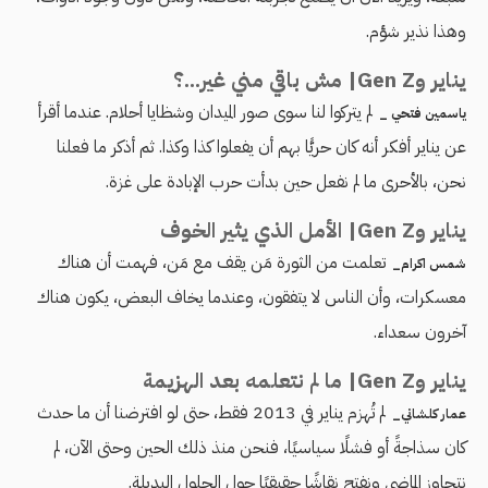
وهذا نذير شؤم.
يناير وGen Z| مش باقي مني غير...؟
لم يتركوا لنا سوى صور الميدان وشظايا أحلام. عندما أقرأ
ياسمين فتحي _
عن يناير أفكر أنه كان حريًّا بهم أن يفعلوا كذا وكذا. ثم أذكر ما فعلنا
نحن، بالأحرى ما لم نفعل حين بدأت حرب الإبادة على غزة.
يناير وGen Z| الأمل الذي يثير الخوف
تعلمت من الثورة مَن يقف مع مَن، فهمت أن هناك
شمس اكرام_
معسكرات، وأن الناس لا يتفقون، وعندما يخاف البعض، يكون هناك
آخرون سعداء.
يناير وGen Z| ما لم نتعلمه بعد الهزيمة
لم تُهزم يناير في 2013 فقط، حتى لو افترضنا أن ما حدث
عمار كلشاني_
كان سذاجةً أو فشلًا سياسيًا، فنحن منذ ذلك الحين وحتى الآن، لم
نتجاوز الماضي ونفتح نقاشًا حقيقيًا حول الحلول البديلة.