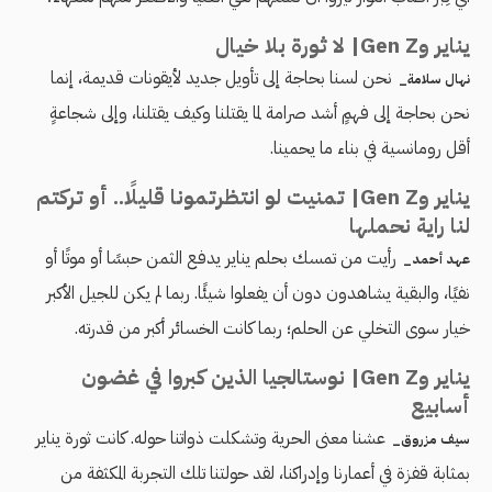
يناير وGen Z| لا ثورة بلا خيال
نحن لسنا بحاجة إلى تأويل جديد لأيقونات قديمة، إنما
نهال سلامة_
نحن بحاجة إلى فهمٍ أشد صرامة لما يقتلنا وكيف يقتلنا، وإلى شجاعةٍ
أقل رومانسية في بناء ما يحمينا.
يناير وGen Z| تمنيت لو انتظرتمونا قليلًا.. أو تركتم
لنا راية نحملها
رأيت من تمسك بحلم يناير يدفع الثمن حبسًا أو موتًا أو
عهد أحمد_
نفيًا، والبقية يشاهدون دون أن يفعلوا شيئًا. ربما لم يكن للجيل الأكبر
خيار سوى التخلي عن الحلم؛ ربما كانت الخسائر أكبر من قدرته.
يناير وGen Z| نوستالجيا الذين كبروا في غضون
أسابيع
عشنا معنى الحرية وتشكلت ذواتنا حوله. كانت ثورة يناير
سيف مزروق_
بمثابة قفزة في أعمارنا وإدراكنا، لقد حولتنا تلك التجربة المكثفة من