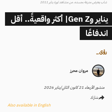
شاب يعترض مدرعة بجسده، من مشاهد ثورة يناير 2011
يناير وGen Z| أكثر واقعيةً.. أقل
اندفاعًا
رؤى
_
مروان محرز
منشور الأربعاء 21 كانون الثاني/يناير 2026
شارك
Also available in English