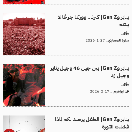
يناير وGen Z| كبرنا.. وورثنا جرحًا لا
يلتئم
رؤى_
27-1-2026
سارة الصحاري_
يناير وGen Z| بين جيل 46 وجيل يناير
وجيل زد
رؤى_
17-2-2026
محمد ابراهيم _
يناير وGen Z| الطفل يرصد لكم لماذا
فشلت الثورة