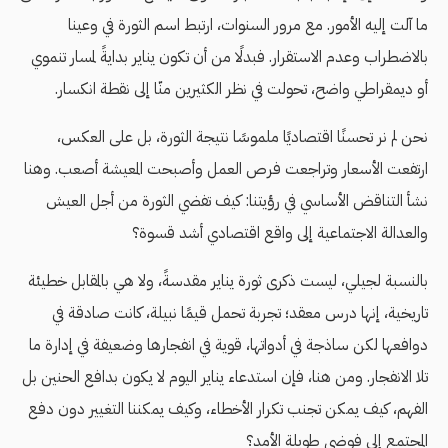
ما آلت إليه الأمور. مع مرور السنوات، ارتبط اسم الثورة في وعينا
بالاضطراب وعدم الاستقرار. فبدلًا من أن تكون يناير بدايةً لمسار تنموي
أو ديمقراطي واضح، تحولت في نظر الكثيرين منّا إلى نقطة انكسار.
نحن لم نر تحسنًا اقتصاديًا ملموسًا نتيجة الثورة، بل على العكس،
ارتفعت الأسعار وتراجعت فرص العمل وأصبحت المعيشة أصعب. وهنا
نشأ التناقض الأساسي في رؤيتنا: كيف تفضي الثورة من أجل العيش
والعدالة الاجتماعية إلى واقع اقتصادي أشد قسوة؟
بالنسبة لجيلي، ليست ذكرى ثورة يناير مقدسةً، ولا هي بالمقابل خطيئة
تاريخية، إنها درس معقد؛ تجربة تحمل قيمًا نبيلة، كانت صادقة في
دوافعها لكن ساذجة في أدواتها، قوية في انفجارها وضعيفة في إدارة ما
تلا الانفجار. ومن هنا، فإن استدعاء يناير اليوم لا يكون بدافع الحنين بل
الفهم، كيف يمكن تجنب تكرار الأخطاء، وكيف يمكننا التغيير دون دفع
المجتمع إلى فوضى طويلة الأمد؟