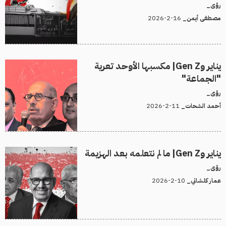
رؤى_
16-2-2026
مصطفى أيمن_
يناير وGen Z| مكسبها الأوحد تعرية
"الجماعة"
رؤى_
11-2-2026
أحمد الشحات_
يناير وGen Z| ما لم نتعلمه بعد الهزيمة
رؤى_
10-2-2026
عمار كلشاني_