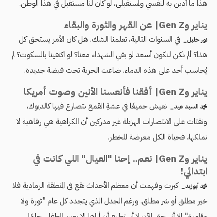
هذا ما أدين به لنفسي ولمستقبلي، لو كان لنا مستقبل في هذا الوطن.
يناير وGen Z| عن القهر والثورة والبقاء
في السنوات التالية، تعلمنا الشك. هل كان الأمر يستحق كل
نور خليل_
هذا؟ ألم نكن لنكون أسعد لو بقي الشهداء معنا؟ لو اكتفينا بالسكوت؟ لم
يُحاسب أحد على هذه الدماء. ضاعت الحرية تحت قبضة جديدة.
يناير وGen Z| أفقنا فأنعسنا الأنين وصوت أمريكا
نعيش جميعًا في عشةِ القمع نتصارع فيها كالديوك،
محمد السيد عيد_
ونقتات على الانتصارات الهزيلة غير مدركين أن الكراهية هي رفاهية لا
نملكها، فحياة الكل معرضة للخطر.
يناير وGen Z| نعم.. إحنا "العيال" اللي كانت في
ابتدائي!
كبرت وفهمت أن معظم الأحداث تقع في المنطقة الرمادية فلا
محمد أبوزيد_
خير مطلق أو شر مطلق. ورغم الجدل الذي يتجدد كل عام "ثورة ولا
مؤامرة" إلا أني حتى الآن لا أستطيع أن أراها إلا بعين الطفل، حلمًا