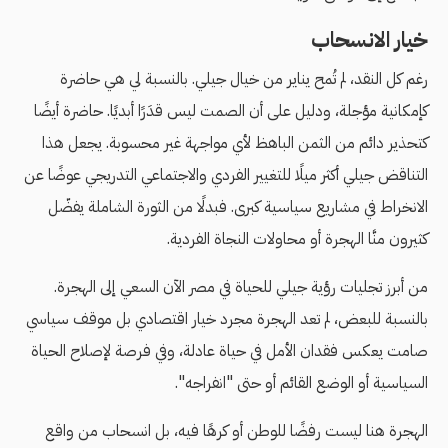
خيار الانسحاب
رغم كل النقد، لم تُمح يناير من خيال جيلي. بالنسبة لي هي حاضرة
كإمكانية مؤجلة، ودليل على أن الصمت ليس قدَرًا أبديًا. حاضرة أيضًا
كتحذير دائم من الثمن الباهظ لأي مواجهة غير محسوبة. يجعل هذا
التناقض جيلي أكثر ميلًا للتغيير الفردي والاجتماعي التدريجي عوضًا عن
الانخراط في مشاريع سياسية كبرى. فبدلًا من الثورة الشاملة يفضّل
كثيرون منَّا الهجرة أو محاولات النجاة الفردية.
من أبرز تجليات رؤية جيلي للحياة في مصر الآن السعي إلى الهجرة.
بالنسبة للبعض، لم تعد الهجرة مجرد خيار اقتصادي بل موقف سياسي
صامت يعكس فقدان الأمل في حياة عادلة، وفي فرصة لإصلاح الحياة
السياسية أو الوضع القائم أو حتى "انفراجه".
الهجرة هنا ليست رفضًا للوطن أو كرهًا فيه، بل انسحاب من واقع