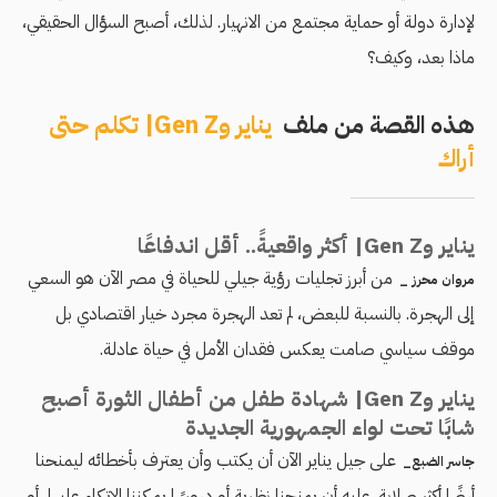
لإدارة دولة أو حماية مجتمع من الانهيار. لذلك، أصبح السؤال الحقيقي،
ماذا بعد، وكيف؟
هذه القصة من ملف
يناير وGen Z| تكلم حتى
أراك
يناير وGen Z| أكثر واقعيةً.. أقل اندفاعًا
من أبرز تجليات رؤية جيلي للحياة في مصر الآن هو السعي
مروان محرز _
إلى الهجرة. بالنسبة للبعض، لم تعد الهجرة مجرد خيار اقتصادي بل
موقف سياسي صامت يعكس فقدان الأمل في حياة عادلة.
يناير وGen Z| شهادة طفل من أطفال الثورة أصبح
شابًا تحت لواء الجمهورية الجديدة
على جيل يناير الآن أن يكتب وأن يعترف بأخطائه ليمنحنا
جاسر الضبع_
أرضًا أكثر صلابة. عليه أن يمنحنا نظرية أو دروسًا يمكننا الاتكاء عليها، أو