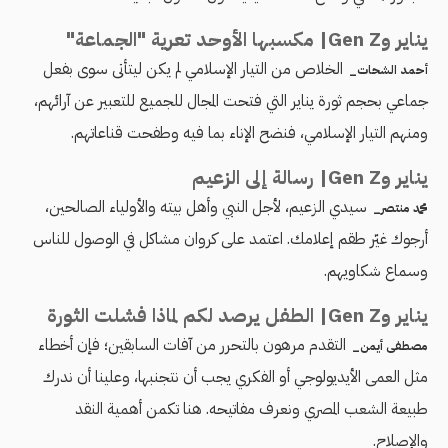
يناير وGen Z| مكسبها الأوحد تعرية "الجماعة"
الخلاص من التيار الإسلامي لم يكن ليتأتى سوى بفعل
أحمد الشحات_
جماعي بحجم ثورة يناير التي فتحت المجال للجميع للتعبير عن آرائهم،
ومنهم التيار الإسلامي، فنضح الإناء بما فيه وطفحت قناعاتهم.
يناير وGen Z| رسالة إلى الزعيم
سيدي الزعيم، لأجل النبي وأهل بيته والأولياء الصالحين،
محمد منتصر_
أرجوك غيّر طقم إعلامك. اعتمد على كروان مشاكل في الوصول للناس
وسماع شكاويهم.
يناير وGen Z| الطفل يرصد لكم لماذا فشلت الثورة
التقدم مرهون بالتحرر من آفات السابقين؛ فإن أخطاء
مصطفى أيمن_
مثل العمى الأيديولوجي أو الفكري يجب أن نتجنبها، وعلينا أن ندرك
طبيعة الشعب المصري ونعرف مفاتيحه. هنا تكمن أهمية النقد
والإصلاح.