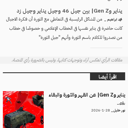
يناير وGen Z| بين جيل 46 وجيل يناير وجيل زد
من المشاكل الرئيسية في التعاطي مع الثورة أن فكرة الاجيال
محمد ابراهيم _
كانت حاضرة في يناير نفسها في الخطاب الإعلامي و خصوصًا في خطاب
من تصدروا للكلام باسم الثورة وأنهم "جيل الثورة"
مقالات الرأي تعكس آراء وتوجهات كتابها، وليس بالضرورة رأي المنصة.
اقرأ أيضا
يناير وGen Z| عن القهر والثورة والبقاء
رؤى_
28-1-2026
نور خليل_