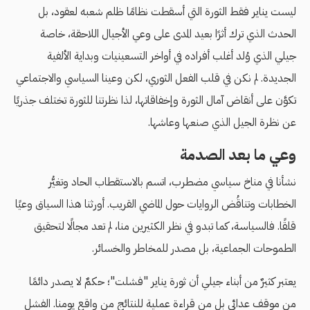
ليست يناير فقط الثورة التي أسقطت نظامًا ظلم شعبه لعقود، بل
الحدث الذي ترك أثرًا بعيد المدى على وعي الأجيال اللاحقة، خاصة
جيلي الذي وُلد أغلب أفراده في أواخر التسعينيات وبداية الألفية
الجديدة. لم نكن في قلب الفعل الثوري، لكن وعينا السياسي والاجتماعي
تكوَّن على أنقاض آمال الثورة وإخفاقاتها، لذا نظرتنا للثورة تختلف جذريًا
عن نظرة الجيل الذي صنعها وعاشها.
وعي ما بعد الصدمة
نشأنا في مناخ سياسي مضطرب، اتسم بالاستقطاب الحاد وتغيُّر
الخطابات وتناقُض الروايات حول الماضي القريب. أورثنا هذا السياق وعيًا
قلقًا. فالسياسة، كما تبدو في نظر الكثيرين منا، لم تعد مجالًا لتحقيق
الطموحات الجماعية، بل مصدر للمخاطر والخسائر.
يعتبر كثيرٌ من أبناء جيلي أن ثورة يناير "فشلت"؛ حكمٌ لا يصدر دائمًا
من موقف عدائي بل من قراءة عملية للنتائج من واقع يومنا. الفشل