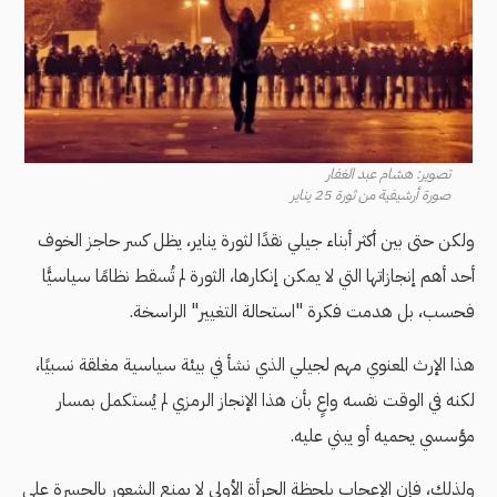
تصوير: هشام عبد الغفار
صورة أرشيفية من ثورة 25 يناير
ولكن حتى بين أكثر أبناء جيلي نقدًا لثورة يناير، يظل كسر حاجز الخوف
أحد أهم إنجازاتها التي لا يمكن إنكارها، الثورة لم تُسقط نظامًا سياسيًّا
فحسب، بل هدمت فكرة "استحالة التغيير" الراسخة.
هذا الإرث المعنوي مهم لجيلي الذي نشأ في بيئة سياسية مغلقة نسبيًا،
لكنه في الوقت نفسه واعٍ بأن هذا الإنجاز الرمزي لم يُستكمل بمسار
مؤسسي يحميه أو يبني عليه.
ولذلك، فإن الإعجاب بلحظة الجرأة الأولى لا يمنع الشعور بالحسرة على