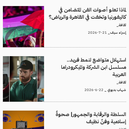
لماذا تعلو أصوات الفن المتضامن في
كاليفورنيا وتخفت في القاهرة والرياض؟
ثقافة_
21-7-2026
إسراء سيف_
استهلال متواضع لنمط فريد..
مسلسل ابن الشركة والميكرودراما
العربية
ثقافة_
22-6-2026
شهاب بديوي _
السلطة والرقابة والجمهور| صحوةٌ
إسلامية وفنٌ نظيف