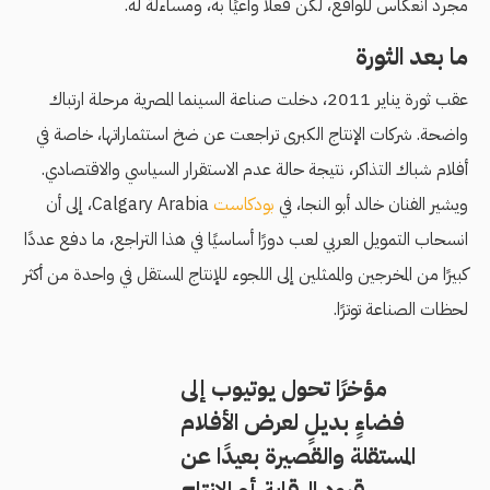
مجرد انعكاس للواقع، لكن فعلًا واعيًا به، ومساءلة له.
ما بعد الثورة
عقب ثورة يناير 2011، دخلت صناعة السينما المصرية مرحلة ارتباك
واضحة. شركات الإنتاج الكبرى تراجعت عن ضخ استثماراتها، خاصة في
أفلام شباك التذاكر، نتيجة حالة عدم الاستقرار السياسي والاقتصادي.
ويشير الفنان خالد أبو النجا، في
بودكاست
Calgary Arabia، إلى أن
انسحاب التمويل العربي لعب دورًا أساسيًا في هذا التراجع، ما دفع عددًا
كبيرًا من المخرجين والممثلين إلى اللجوء للإنتاج المستقل في واحدة من أكثر
لحظات الصناعة توترًا.
مؤخرًا تحول يوتيوب إلى
فضاءٍ بديلٍ لعرض الأفلام
المستقلة والقصيرة بعيدًا عن