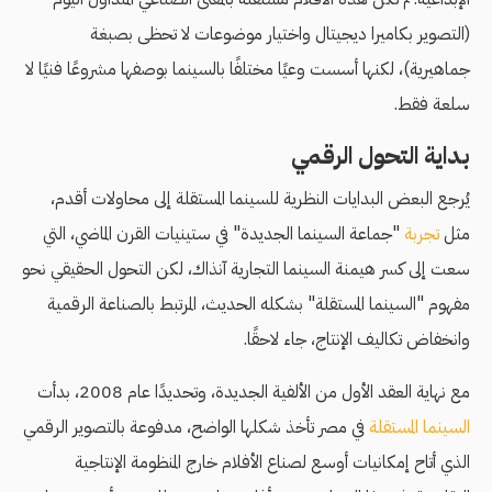
(التصوير بكاميرا ديجيتال واختيار موضوعات لا تحظى بصبغة
جماهيرية)، لكنها أسست وعيًا مختلفًا بالسينما بوصفها مشروعًا فنيًا لا
سلعة فقط.
بداية التحول الرقمي
يُرجع البعض البدايات النظرية للسينما المستقلة إلى محاولات أقدم،
مثل
تجربة
"جماعة السينما الجديدة" في ستينيات القرن الماضي، التي
سعت إلى كسر هيمنة السينما التجارية آنذاك، لكن التحول الحقيقي نحو
مفهوم "السينما المستقلة" بشكله الحديث، المرتبط بالصناعة الرقمية
وانخفاض تكاليف الإنتاج، جاء لاحقًا.
مع نهاية العقد الأول من الألفية الجديدة، وتحديدًا عام 2008، بدأت
السينما المستقلة
في مصر تأخذ شكلها الواضح، مدفوعة بالتصوير الرقمي
الذي أتاح إمكانيات أوسع لصناع الأفلام خارج المنظومة الإنتاجية