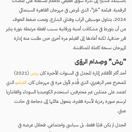
بالسينما، مشيرًا إلى ندرة سوق حقيقي للأفلام المستقلة على المنصات
الرقمية. فيلمه "حُرّ"، الذي عُرض في مهرجان القاهرة السينمائي
2024، يتناول موسيقى الراب وفناني الشارع، وتحت ضغط الخوف
من أن يتورط في مشكلات أمنية ورقابية بسبب لقطة مرتبطة بثورة يناير
قرر حذفها، لكنه أعادها إلى الفيلم مرة أخرى حين طلبت منه إدارة
المهرجان نسخة كاملة للمناقشة.
"ريش" وصِدام الرؤى
أحد أكثر الأفلام إثارة للجدل في السنوات الأخيرة كان
ريش
(2021)
للمخرج عمر الزهيري، الذي قُدم لأول مرة في مهرجان كان.
الفيلم
، الذي
اعتمد على ممثلين غير محترفين، استخدم الكوميديا السوداء والفانتازيا
لرسم صورة رمزية لأسرة فقيرة، يتحول عائلها إلى دجاجة في حادث
عبثي.
الجدل لم يكن فنيًا فقط، بل سياسي واجتماعي. فخلال عرضه في