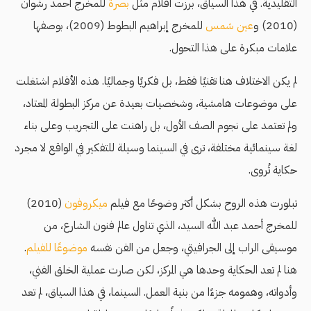
التقليدية. في هذا السياق، برزت أفلام مثل
بصرة
للمخرج أحمد رشوان
(2010) و
عين شمس
للمخرج إبراهيم البطوط (2009)، بوصفها
علامات مبكرة على هذا التحول.
لم يكن الاختلاف هنا تقنيًا فقط، بل فكريًا وجماليًا. هذه الأفلام اشتغلت
على موضوعات هامشية، وشخصيات بعيدة عن مركز البطولة المعتاد،
ولم تعتمد على نجوم الصف الأول، بل راهنت على التجريب وعلى بناء
لغة سينمائية مختلفة، ترى في السينما وسيلة للتفكير في الواقع لا مجرد
حكاية تُروى.
تبلورت هذه الروح بشكل أكثر وضوحًا مع فيلم
ميكروفون
(2010)
للمخرج أحمد عبد الله السيد، الذي تناول عالم فنون الشارع، من
موسيقى الراب إلى الجرافيتي، وجعل من الفن نفسه
موضوعًا للفيلم
.
هنا لم تعد الحكاية وحدها هي المركز، لكن صارت عملية الخلق الفني،
وأدواته، وهمومه جزءًا من بنية العمل. السينما، في هذا السياق، لم تعد