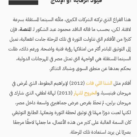
قيود الرقابة أو الإنتاج
هذا الفراغ الذي تركته الشركات الكبرى، ملأته السينما المستقلة بسرعة
لافتة. لكن، بحسب ما قاله الناقد محمود عبد الشكور لـ
المنصة
، فإن
كثيرًا من الأفلام التي تناولت الثورة في تلك المرحلة جاءت انفعالية، تميل
إلى التوثيق المباشر أكثر من امتلاكها رؤية فنية واضحة. ورغم ذلك، ظلت
السينما المستقلة هي الواجهة التي تمثل مصر في المهرجانات الدولية،
بحكم بعدها عن منطق السوق وشباك التذاكر.
أفلام مثل
الشتا اللي فات
(2012) لإبراهيم البطوط، الذي عُرض في
مهرجان فينيسيا، و
الخروج للنهار
(2013) لهالة لطفي، الذي شارك في
مهرجان برلين، لم تحظَ بفرص عرض جماهيري واسعة داخل مصر،
لكنها لعبت دورًا مهمًا في توثيق لحظة الثورة وتبعاتها. الطابع التوثيقي
كان السمة الغالبة على كثير من هذه الأعمال، ما جعلها لاحقًا مرجعًا
بصريًا لمن يريد استعادة تلك المرحلة.