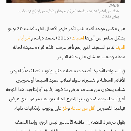
IMDB
لقطة من فيلم اشتباك، بطولة نيللي كريم وهاني عادل، من إخراج محمد دياب،
إنتاج 2016
على عكس موجة أفلام يناير، تأخر ظهور الأعمال التي ناقشت 30 يونيو
بشكل مباشر. من أبرزها
اشتباك
(2016) لمحمد دياب، و
آخر أيام
المدينة
لتامر السعيد، الذي رغم تأخر عرضه، قدّم قراءة عميقة لحالة
مدينة وشعب يعيشان على حافة الانهيار.
في السنوات الأخيرة، أصبحت منصات مثل يوتيوب فضاءً بديلًا لعرض
الأفلام المستقلة والقصيرة، سواء لطلاب معهد السينما أو لمخرجين
شباب يبحثون عن مساحة عرض بلا قيود رقابية أو إنتاجية. هذا التوجه
أفرز أسماء جديدة، من بينها المخرج الشاب يوسف شرشر، الذي عرض
فيلميه القصيرين
أقل من ساعة
و
حُرّ
على يوتيوب بإمكانيات ذاتية.
يقول شرشر لـ
المنصة
إن دافعه الأساسي ليس الربح، وإنما الشغف