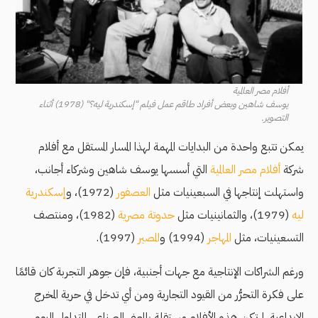
أفلام مصر العالمية
يوسف شاهين وبعض أفراد طاقم عمل فيلم "إسكندرية ليه؟" (1978) أثناء
التصوير.
يمكن تتبع واحدة من البدايات المهمة لهذا المسار المستقل مع أفلام
شركة
أفلام مصر العالمية
التي أسسها يوسف شاهين وشركاء أجانب،
واستهلت إنتاجها في السبعينيات مثل
العصفور
(1972)، و
إسكندرية
ليه
(1979)، والثمانينيات مثل
حدوتة مصرية
(1982)، ومنتصف
التسعينيات، مثل
المهاجر
(1994) و
المصير
(1997).
ورغم الشراكات الإنتاجية مع جهات أجنبية، فإن جوهر التجربة كان قائمًا
على فكرة التحرُّر من القيود التجارية ومن أي تدخل في حرية المخرج
الإبداعية. لم تكن هذه الأفلام مستقلة بالمعنى الصناعي المتداول اليوم