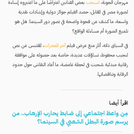
مهرجان الجونة،
انسحب
بعض الفنانين اعتراضًا على ما اعتبروه إساءة
لصورة مصر. في المقابل، حصد الفيلم جوائز دولية وإشادات نقدية
واسعة، ما كشف عن فجوة واضحة في تصور دور السينما: هل هو
تلميع الصورة أم مساءلة الواقع؟
في السياق ذاته، أثار منع عرض فيلم
آخر المعجزات
، المقتبس عن نص
لنجيب محفوظ، تساؤلات عديدة، خاصة بعد حصوله على موافقة
رقابية مبدئية سُحبت في لحظة غامضة، ما أعاد النقاش حول حدود
الرقابة وتناقضاتها.
اقرأ أيضا
مِن واعظ اجتماعي إلى ضابط يحارب الإرهاب.. من
يرسم صورة البطل الشعبي في السينما؟